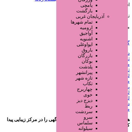
استان / شهر
یامچی
کرمان
,
کرمان
بازگشت
تاریخ انتشار
آذربایجان غربی
6 سال قبل
تمام شهر‌ها
مبلغ
ارومیه
تماس بگیرید
آواجیق
اشنویه
گزارش مشکل آگهی
ایواوغلی
باروق
دانلود فایل لایه باز گرافیکی
بازرگان
ثبت اینماد
بوکان
طراحی استوری اینستاگرام
پلدشت
ثبت آگهی املاک (رایگان و نامحدود)
پیرانشهر
لوازم آرایش لوکس
تازه شهر
صفحه اختصاصی مشاغل
تکاب
پنل پیامکی دائمی با امکانات کامل
چهاربرج
لیست سایتهای تبلیغاتی رایگان
خوی
لیست سایتهای تبلیغاتی
دیزج دیز
دامه های رند و خاص
ربط
طراحی بنر تبلیغاتی
سردشت
سرو
هنگام تماس فراموش نکنید که بگویید آگهی را در
مرکز زیبایی
پیدا
سلماس
کرده اید!
سیلوانه