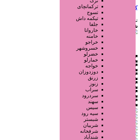
ترک
ترکمانچای
کرمان
کرمان
تسوج
تیکمه داش
تماس بگیرید
جلفا
شماره آگهی:
1623
خاروانا
خامنه
خراجو
خسروشهر
خضرلو
خمارلو
خواجه
دوزدوزان
زرنق
زنوز
سراب
سردرود
سهند
سیس
سیه رود
شبستر
شربیان
شرفخانه
شندآباد