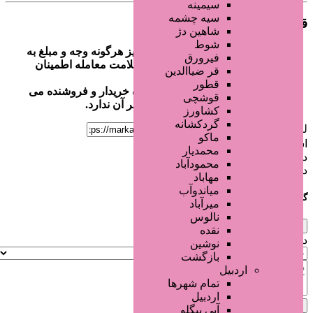
سیمینه
سیه چشمه
قوانین معامله
شاهین دژ
شوط
بازدید کنندگان گرامی قبل از واریز هرگونه وجه و مبلغ به
فیرورق
حساب آگهی دهنده از صحت و سلامت معامله اطمینان
قر ضیاالدین
حاصل نمائید.
قطور
کلیه معاملات انجام شده به عهده خریدار و فروشنده می
قوشچی
باشد و مرکز زیبایی هیچ نظارتی بر آن ندارد.
کشاورز
گردکشانه
لینک اشتراک گذاری
ماکو
اشتراک گذاری
محمدیار
در حال بارگذاری...
محمودآباد
در حال بارگذاری...
مهاباد
میاندوآب
گزارش مشکل آگهی
میرآباد
نالوس
×
نقده
دلیل‌های پیش‌فرض:
نوشین
بازگشت
اردبیل
تمام شهر‌ها
اردبیل
لغو
ارسال گزارش
آبی بیگلو