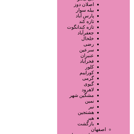
اصلان دوز
بیله سوار
پارس آباد
تازه کند
تازه کندانگوت
جعفرآباد
خلخال
رضی
سرعین
عنبران
فخرآباد
کلور
کوراییم
گرمی
گیوی
لاهرود
مشگین شهر
نمین
نیر
هشتجین
هیر
بازگشت
اصفهان