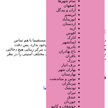
تمام شهر‌ها
اصفهان
آران و بیدگل
ابریشم
ابوزیدآباد
اردستان
اژیه
افوس
انارک
در سایت تبلیغاتی مرکز زیبایی کاربران مستقیما با هم تماس
ایمانشهر
می‌گیرند و هیچ واسطه‌ای در این میان وجود ندارد، پس دقت
بادرود
فرمایید که در خرید و فروشِ شما سایت مرکز زیبایی هیچ دخالتی
باغ بهادران
نداشته و کاربران باید خودشان جنبه‌های مختلف امنیتی را در نظر
بافران
بگیرند.
برزک
برف انبار
بهاران شهر
بهارستان
دسترسی سریع
بوئین و میاندشت
پیربکران
صفحه اختصاصی کسب و کار شما
تودشک
ثبت آگهی انبوه تبلیغاتی
تیران
سفارش رپورتاژ آگهی
جندق
طراحی سایت : ققنوس پارس
جوزدان
جوشقان و کامو