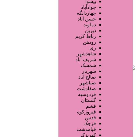
محصولات پوست
پیشوا
محصولات مو
جوادآباد
خدمات دندانپزشکی
چهاردانگه
ماساژ و اسپا
حسن آباد
خدمات لیزر و رفع موهای زائد
دماوند
کلینیک های زیبایی پزشکی
دیزین
سایر خدمات
رباط کریم
رودهن
ری
شاهدشهر
شریف آباد
شمشک
شهریار
صالح آباد
صباشهر
صفادشت
فردوسیه
گلستان
فشم
فیروزکوه
قدس
قرچک
قیامدشت
کهریزک