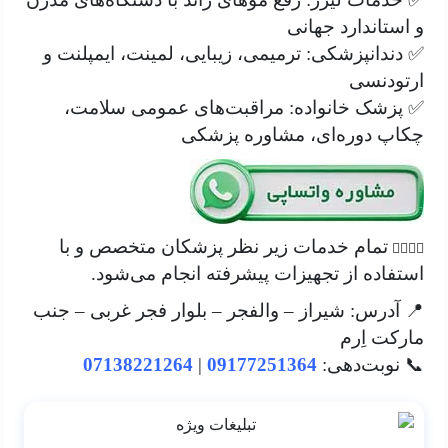
و استاندارد جهانی
✅ دندانپزشکی: ترمیمی، زیبایی، لمینت، ایمپلنت و
ارتودنسی
✅ پزشک خانواده: مراقبت‌های عمومی سلامت،
چکاپ دوره‌ای، مشاوره پزشکی
تمام خدمات زیر نظر پزشکان متخصص و با
👩‍⚕️👨‍⚕️
استفاده از تجهیزات پیشرفته انجام می‌شود.
📍 آدرس: شیراز – والفجر – بلوار فجر غربی – جنب
مارکت اِرم
📞 نوبت‌دهی:
09177251364
|
07138221264