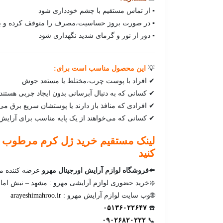
▪ از تماس مستقیم با چشم خودداری شود
▪ در صورت بروز حساسیت،مصرف را متوقف کرده و با
▪ دور از نور و گرمای شدید نگهداری شود
💡
این محصول مناسب است برای:
✔ افراد با پوست چرب،مختلط یا مستعد جوش
✔ کسانی که به دنبال آبرسانی بدون ایجاد چربی هستند
✔ افرادی که منافذ باز دارند یا پوستشان سریع برق می‌
✔ کسانی که می‌خواهند از یک پایه مناسب برای آرایش 
لینک مستقیم خرید ژل کرم مرطوب ک
کنید
⬅️فروشگاه لوازم آرایش اورجینال مهرو
عرضه کننده مح
❇️خرید حضوری لوازم آرایشی مهرو : مشهد – نبش امامت
🌐وب سایت لوازم آرایش مهرو :
arayeshimahroo.ir
۰۵۱۳۶۰۲۲۶۴۷
☎️
۰۹۰۲۶۸۲۰۲۲۲
📞