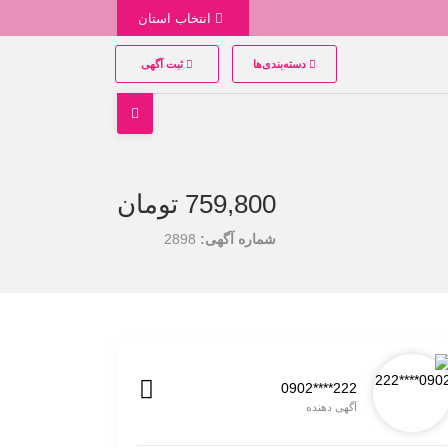
انتخاب استان
دسته‌بندی‌ها
ثبت آگهی
759,800 تومان
شماره آگهی:
2898
0902****222
آگهی دهنده