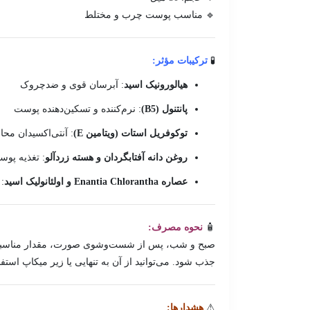
🔹 مناسب پوست چرب و مختلط
🧪
ترکیبات مؤثر:
هیالورونیک اسید
: آبرسان قوی و ضدچروک
پانتنول (B5)
: نرم‌کننده و تسکین‌دهنده پوست
توکوفریل استات (ویتامین E)
: آنتی‌اکسیدان م
روغن دانه آفتابگردان و هسته زردآلو
: تغذیه پو
عصاره Enantia Chlorantha و اولئانولیک اسید
:
🧴
نحوه مصرف:
صبح و شب، پس از شست‌وشوی صورت، مقدار مناسبی از
جذب شود. می‌توانید از آن به تنهایی یا زیر میکاپ استفاد
⚠
هشدارها: