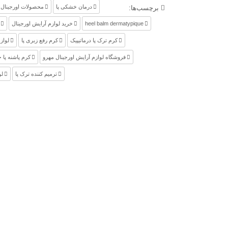
درمان خشکی پا
محصولات اورجینال 
برچسب‌ها:
heel balm dermatypique
خرید لوازم آرایش اورجینال
کرم ترک پا درماتیپیک
کرم رفع زبری پا
لواز
فروشگاه لوازم آرایش اورجینال مهرو
کرم پاشنه پا
ترمیم کننده ترک پا
لو