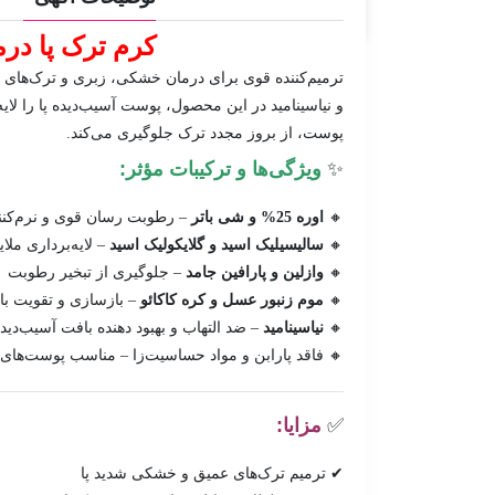
کرم ترک پا درماتیپیک eel Balm
ترمیم‌کننده قوی برای درمان خشکی، زبری و ترک‌های ع
و نیاسینامید در این محصول، پوست آسیب‌دیده پا را لای
پوست، از بروز مجدد ترک جلوگیری می‌کند.
✨
ویژگی‌ها و ترکیبات مؤثر:
🔸
اوره 25% و شی باتر
– رطوبت رسان قوی و نرم‌کنن
🔸
سالیسیلیک اسید و گلایکولیک اسید
– لایه‌برداری ملا
🔸
وازلین و پارافین جامد
– جلوگیری از تبخیر رطوبت
🔸
موم زنبور عسل و کره کاکائو
– بازسازی و تقویت ب
🔸
نیاسینامید
– ضد التهاب و بهبود دهنده بافت آسیب‌دید
🔸 فاقد پارابن و مواد حساسیت‌زا – مناسب پوست‌ها
✅
مزایا:
✔ ترمیم ترک‌های عمیق و خشکی شدید پا