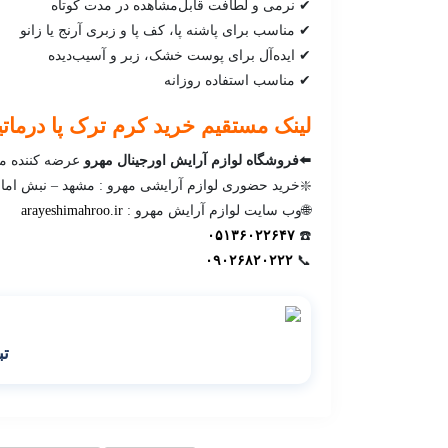
✔ نرمی و لطافت قابل‌مشاهده در مدت کوتاه
✔ مناسب برای پاشنه پا، کف پا و زبری آرنج یا زانو
✔ ایده‌آل برای پوست خشک، زبر و آسیب‌دیده
✔ مناسب استفاده روزانه
لینک مستقیم خرید کرم ترک پا درماتی
⬅️فروشگاه لوازم آرایش اورجینال مهرو
عرضه کننده مح
❇️خرید حضوری لوازم آرایشی مهرو : مشهد – نبش امامت
🌐وب سایت لوازم آرایش مهرو :
arayeshimahroo.ir
۰۵۱۳۶۰۲۲۶۴۷
☎️
۰۹۰۲۶۸۲۰۲۲۲
📞
تب