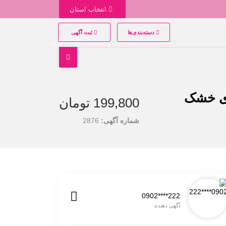
انتخاب استان
دسته‌بندی‌ها
ثبت آگهی
199,800 تومان
شماره آگهی:
2876
0902****222
آگهی دهنده