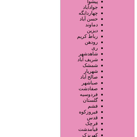
خدمات دندانپزشکی
پیشوا
ماساژ و اسپا
جوادآباد
خدمات لیزر و رفع موهای زائد
چهاردانگه
کلینیک های زیبایی پزشکی
حسن آباد
آرایش دائم
دماوند
خدمات مژه
دیزین
سایر خدمات
رباط کریم
رودهن
ری
شاهدشهر
شریف آباد
شمشک
شهریار
صالح آباد
صباشهر
صفادشت
فردوسیه
گلستان
فشم
فیروزکوه
قدس
قرچک
قیامدشت
کهریزک