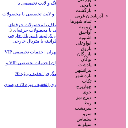
یامچی
بازگشت
کراتین تضمینی در اصفهان | رنگ و لایت تخصصی با محصولات
آذربایجان غربی
لورآل
تماس بگیرید
تمام شهر‌ها
ارومیه
احیای تخصصی موهای فر و صاف با محصولات حرفه‌ای
3
آواجیق
اشنویه
رنگ و لایت مو | پروتئینه، احیا و کراتینه با متریال خارجی
ایواوغلی
تماس بگیرید
باروق
بازرگان
بوکان
فشیال و پاکسازی پوست در تهران | خدمات تخصصی VIP و
پلدشت
درمانی
700,000
پیرانشهر
تازه شهر
تکاب
آموزش خدمات زیبایی و آرایشگری | تخفیف ویژه 70 درصدی
چهاربرج
محرم و صفر
تماس بگیرید
خوی
دیزج دیز
ربط
سردشت
سرو
سلماس
سیلوانه