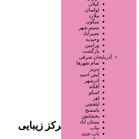
صفحه اصلی
کیلان
آگهی انبوه
لواسان
طراحی سایت
ملارد
صفحه اختصاصی
میگون
لیست سایتهای تبلیغاتی
نسیم شهر
نصیرآباد
وحیدیه
ورامین
بازگشت
آذربایجان شرقی
تمام شهر‌ها
تبریز
دسته‌بندی‌ها
آبش احمد
ثبت آگهی
آذرشهر
آقکند
خانه
/ وبلاگ
اسکو
اهر
ایلخچی
باسمنج
بخشایش
بستان آباد
وبلاگ Archives - مرکز زیبایی
بناب
ناب جدید