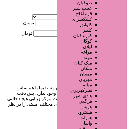
صوفیان
عجب شیر
آگهی ویژه
قره آغاج
موقعیت
کشکسرای
کمترین قیمت
تومان
کلوانق
کلیبر
بیشترین قیمت
تومان
کوزه کنان
گوگان
جستجو
لیلان
مراغه
مرند
ملک کیان
ملکان
ممقان
مهربان
میانه
در سایت تبلیغاتی مرکز زیبایی کاربران مستقیما با هم تماس
نظرکهریزی
می‌گیرند و هیچ واسطه‌ای در این میان وجود ندارد، پس دقت
هادی شهر
فرمایید که در خرید و فروشِ شما سایت مرکز زیبایی هیچ دخالتی
هرگلان
نداشته و کاربران باید خودشان جنبه‌های مختلف امنیتی را در نظر
هریس
بگیرند.
هشترود
هوراند
وایقان
ورزقان