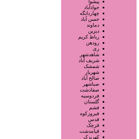
خدمات دندانپزشکی
پیشوا
ماساژ و اسپا
جوادآباد
خدمات لیزر و رفع موهای زائد
چهاردانگه
کلینیک های زیبایی پزشکی
حسن آباد
آرایش دائم
دماوند
خدمات مژه
دیزین
سایر خدمات
رباط کریم
رودهن
ری
شاهدشهر
شریف آباد
شمشک
شهریار
صالح آباد
صباشهر
صفادشت
فردوسیه
گلستان
فشم
فیروزکوه
قدس
قرچک
قیامدشت
کهریزک