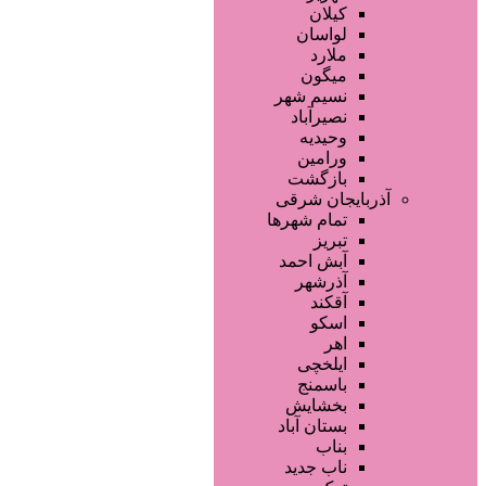
صفحه اصلی
کیلان
آگهی انبوه
لواسان
طراحی سایت
ملارد
صفحه اختصاصی
میگون
لیست سایتهای تبلیغاتی
نسیم شهر
نصیرآباد
وحیدیه
ورامین
بازگشت
آذربایجان شرقی
تمام شهر‌ها
تبریز
دسته‌بندی‌ها
آبش احمد
ثبت آگهی
آذرشهر
آقکند
خانه
/ شهرها /
فارس
/ شیراز
اسکو
اهر
ایلخچی
باسمنج
بخشایش
بستان آباد
بناب
ناب جدید