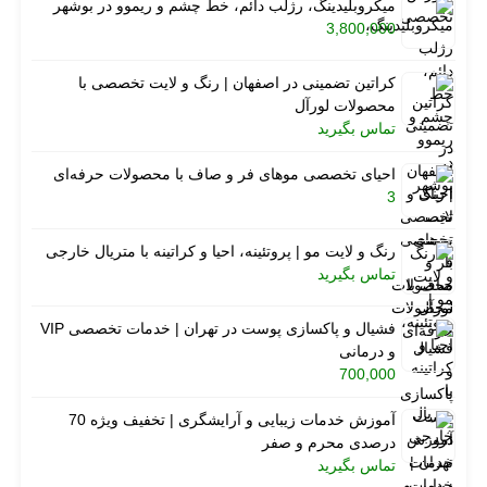
میکروبلیدینگ، رژلب دائم، خط چشم و ریموو در بوشهر
3,800,000
کراتین تضمینی در اصفهان | رنگ و لایت تخصصی با
محصولات لورآل
تماس بگیرید
احیای تخصصی موهای فر و صاف با محصولات حرفه‌ای
3
رنگ و لایت مو | پروتئینه، احیا و کراتینه با متریال خارجی
تماس بگیرید
فشیال و پاکسازی پوست در تهران | خدمات تخصصی VIP
و درمانی
700,000
آموزش خدمات زیبایی و آرایشگری | تخفیف ویژه 70
درصدی محرم و صفر
تماس بگیرید