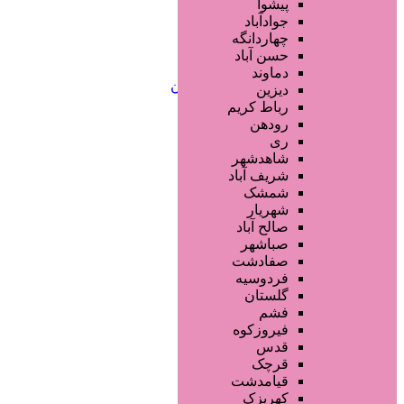
خدمات لیزر و رفع موهای زائد
پیشوا
کلینیک های زیبایی پزشکی
جوادآباد
آرایش دائم
چهاردانگه
خدمات مژه
حسن آباد
خدمات ابرو
دماوند
خدمات تناسب اندام و زیبایی بدن
دیزین
سایر خدمات
رباط کریم
رودهن
ری
شاهدشهر
شریف آباد
شمشک
شهریار
صالح آباد
صباشهر
صفادشت
فردوسیه
گلستان
فشم
فیروزکوه
قدس
قرچک
قیامدشت
کهریزک