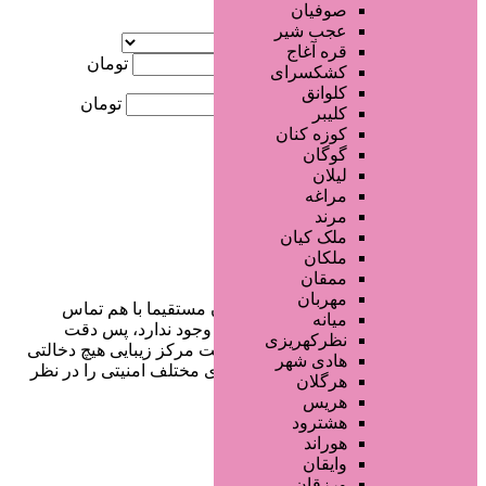
صوفیان
آگهی ویژه
عجب شیر
موقعیت
قره آغاج
کمترین قیمت
تومان
کشکسرای
کلوانق
بیشترین قیمت
تومان
کلیبر
کوزه کنان
جستجو
گوگان
لیلان
مراغه
مرند
ملک کیان
ملکان
ممقان
مهربان
در سایت تبلیغاتی مرکز زیبایی کاربران مستقیما با هم تماس
میانه
می‌گیرند و هیچ واسطه‌ای در این میان وجود ندارد، پس دقت
نظرکهریزی
فرمایید که در خرید و فروشِ شما سایت مرکز زیبایی هیچ دخالتی
هادی شهر
نداشته و کاربران باید خودشان جنبه‌های مختلف امنیتی را در نظر
هرگلان
بگیرند.
هریس
هشترود
هوراند
وایقان
دسترسی سریع
ورزقان