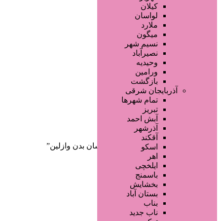
صفحه اصلی
کیلان
آگهی انبوه
لواسان
طراحی سایت
ملارد
صفحه اختصاصی
میگون
لیست سایتهای تبلیغاتی
نسیم شهر
نصیرآباد
وحیدیه
ورامین
بازگشت
آذربایجان شرقی
تمام شهر‌ها
تبریز
دسته‌بندی‌ها
آبش احمد
ثبت آگهی
آذرشهر
آقکند
خانه
/ محصولات برچسب خورده “آبرسان بدن وازلین”
اسکو
اهر
ایلخچی
باسمنج
بخشایش
بستان آباد
بناب
ناب جدید