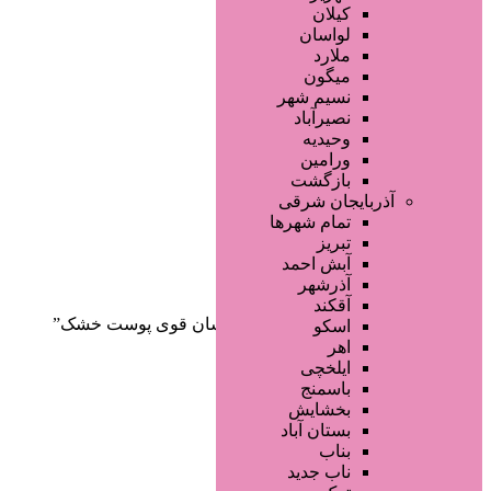
صفحه اصلی
کیلان
آگهی انبوه
لواسان
طراحی سایت
ملارد
صفحه اختصاصی
میگون
لیست سایتهای تبلیغاتی
نسیم شهر
نصیرآباد
وحیدیه
ورامین
بازگشت
آذربایجان شرقی
تمام شهر‌ها
تبریز
دسته‌بندی‌ها
آبش احمد
ثبت آگهی
آذرشهر
آقکند
خانه
/ محصولات برچسب خورده “آبرسان قوی پوست خشک”
اسکو
اهر
ایلخچی
باسمنج
بخشایش
بستان آباد
بناب
ناب جدید