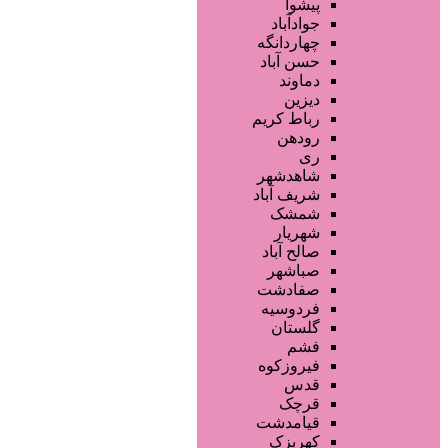
فروشگاه ها
پیشوا
محصولات پوست
جوادآباد
محصولات مو
چهاردانگه
محصولات آرایشی
حسن آباد
تجهیزات سالن زیبایی
دماوند
خدمات دندانپزشکی
دیزین
سایر خدمات
رباط کریم
رودهن
ری
شاهدشهر
شریف آباد
شمشک
شهریار
صالح آباد
صباشهر
صفادشت
فردوسیه
گلستان
فشم
فیروزکوه
قدس
قرچک
قیامدشت
کهریزک