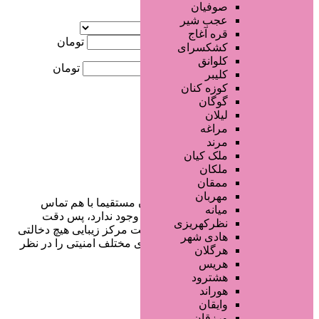
صوفیان
آگهی ویژه
عجب شیر
موقعیت
قره آغاج
کمترین قیمت
تومان
کشکسرای
کلوانق
بیشترین قیمت
تومان
کلیبر
کوزه کنان
جستجو
گوگان
لیلان
مراغه
مرند
ملک کیان
ملکان
ممقان
مهربان
در سایت تبلیغاتی مرکز زیبایی کاربران مستقیما با هم تماس
میانه
می‌گیرند و هیچ واسطه‌ای در این میان وجود ندارد، پس دقت
نظرکهریزی
فرمایید که در خرید و فروشِ شما سایت مرکز زیبایی هیچ دخالتی
هادی شهر
نداشته و کاربران باید خودشان جنبه‌های مختلف امنیتی را در نظر
هرگلان
بگیرند.
هریس
هشترود
هوراند
وایقان
دسترسی سریع
ورزقان