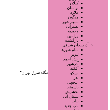
صفحه اصلی
کیلان
آگهی انبوه
لواسان
طراحی سایت
ملارد
صفحه اختصاصی
میگون
لیست سایتهای تبلیغاتی
نسیم شهر
نصیرآباد
وحیدیه
ورامین
بازگشت
آذربایجان شرقی
تمام شهر‌ها
تبریز
دسته‌بندی‌ها
آبش احمد
ثبت آگهی
آذرشهر
آقکند
خانه
/ محصولات برچسب خورده “آرایشگاه شرق تهران”
اسکو
اهر
ایلخچی
باسمنج
بخشایش
بستان آباد
بناب
ناب جدید