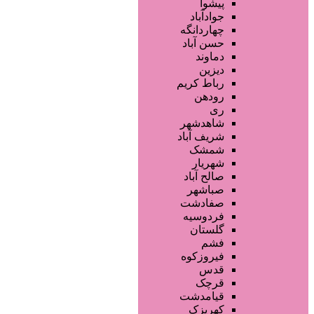
فروشگاه ها
پیشوا
محصولات آرایشی
جوادآباد
تجهیزات سالن زیبایی
چهاردانگه
محصولات پوست
حسن آباد
محصولات مو
دماوند
خدمات دندانپزشکی
دیزین
سایر خدمات
رباط کریم
رودهن
ری
شاهدشهر
شریف آباد
شمشک
شهریار
صالح آباد
صباشهر
صفادشت
فردوسیه
گلستان
فشم
فیروزکوه
قدس
قرچک
قیامدشت
کهریزک