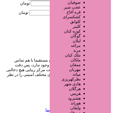
صوفیان
کمترین قیمت
تومان
عجب شیر
قره آغاج
بیشترین قیمت
تومان
کشکسرای
کلوانق
جستجو
کلیبر
کوزه کنان
گوگان
لیلان
مراغه
مرند
ملک کیان
ملکان
در سایت تبلیغاتی مرکز زیبایی کاربران مستقیما با هم تماس
ممقان
می‌گیرند و هیچ واسطه‌ای در این میان وجود ندارد، پس دقت
مهربان
فرمایید که در خرید و فروشِ شما سایت مرکز زیبایی هیچ دخالتی
میانه
نداشته و کاربران باید خودشان جنبه‌های مختلف امنیتی را در نظر
نظرکهریزی
بگیرند.
هادی شهر
هرگلان
هریس
دسترسی سریع
هشترود
هوراند
وایقان
صفحه اختصاصی کسب و کار شما
ورزقان