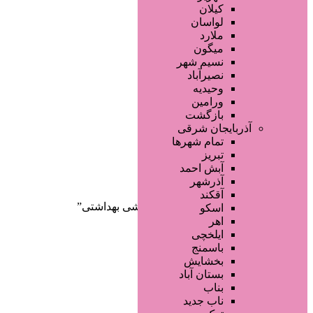
صفحه اصلی
کیلان
آگهی انبوه
لواسان
طراحی سایت
ملارد
صفحه اختصاصی
میگون
لیست سایتهای تبلیغاتی
نسیم شهر
نصیرآباد
وحیدیه
ورامین
بازگشت
آذربایجان شرقی
تمام شهر‌ها
تبریز
دسته‌بندی‌ها
آبش احمد
ثبت آگهی
آذرشهر
آقکند
خانه
/ محصولات برچسب خورده “آرایشی بهداشتی”
اسکو
اهر
ایلخچی
باسمنج
بخشایش
بستان آباد
بناب
ناب جدید