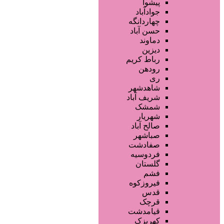
آموزش خدمات زیبایی
پیشوا
فروشگاه ها
جوادآباد
محصولات آرایشی
چهاردانگه
تجهیزات سالن زیبایی
حسن آباد
محصولات پوست
دماوند
محصولات مو
دیزین
سایر خدمات
رباط کریم
رودهن
ری
شاهدشهر
شریف آباد
شمشک
شهریار
صالح آباد
صباشهر
صفادشت
فردوسیه
گلستان
فشم
فیروزکوه
قدس
قرچک
قیامدشت
کهریزک