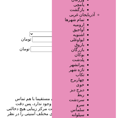
جستجو پیشرفته
یامچی
بازگشت
×
آذربایجان غربی
تمام شهر‌ها
ارومیه
آگهی ویژه
آواجیق
موقعیت
اشنویه
کمترین قیمت
تومان
ایواوغلی
باروق
بیشترین قیمت
تومان
بازرگان
بوکان
جستجو
پلدشت
پیرانشهر
تازه شهر
تکاب
چهاربرج
خوی
دیزج دیز
ربط
در سایت تبلیغاتی مرکز زیبایی کاربران مستقیما با هم تماس
سردشت
می‌گیرند و هیچ واسطه‌ای در این میان وجود ندارد، پس دقت
سرو
فرمایید که در خرید و فروشِ شما سایت مرکز زیبایی هیچ دخالتی
سلماس
نداشته و کاربران باید خودشان جنبه‌های مختلف امنیتی را در نظر
سیلوانه