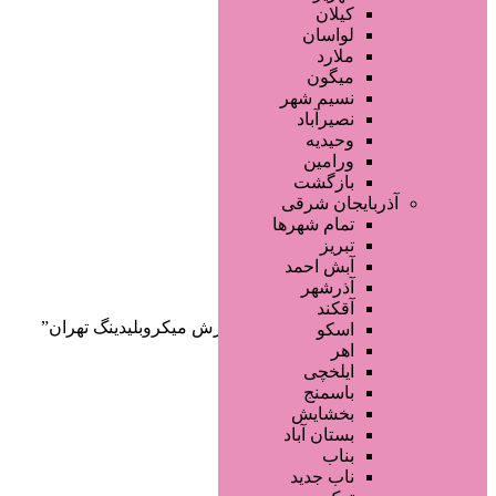
صفحه اصلی
کیلان
آگهی انبوه
لواسان
طراحی سایت
ملارد
صفحه اختصاصی
میگون
لیست سایتهای تبلیغاتی
نسیم شهر
نصیرآباد
وحیدیه
ورامین
بازگشت
آذربایجان شرقی
تمام شهر‌ها
تبریز
دسته‌بندی‌ها
آبش احمد
ثبت آگهی
آذرشهر
آقکند
خانه
/ محصولات برچسب خورده “آموزش میکروبلیدینگ تهران”
اسکو
اهر
ایلخچی
باسمنج
بخشایش
بستان آباد
بناب
ناب جدید