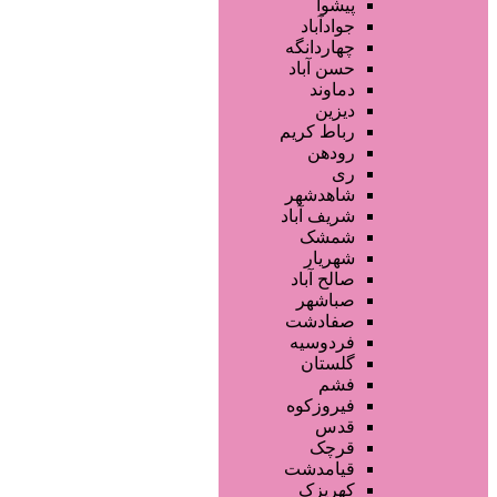
فروشگاه ها
پیشوا
محصولات مو
جوادآباد
محصولات آرایشی
چهاردانگه
تجهیزات سالن زیبایی
حسن آباد
محصولات پوست
دماوند
خدمات دندانپزشکی
دیزین
سایر خدمات
رباط کریم
رودهن
ری
شاهدشهر
شریف آباد
شمشک
شهریار
صالح آباد
صباشهر
صفادشت
فردوسیه
گلستان
فشم
فیروزکوه
قدس
قرچک
قیامدشت
کهریزک