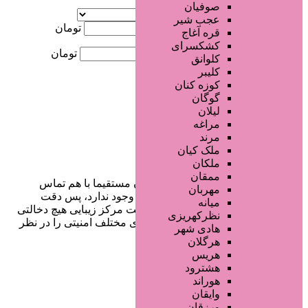
آگهی ویژه
صوفیان
موقعیت
عجب شیر
کمترین قیمت
تومان
قره آغاج
کشکسرای
بیشترین قیمت
تومان
کلوانق
کلیبر
جستجو
کوزه کنان
گوگان
لیلان
مراغه
مرند
ملک کیان
ملکان
ممقان
در سایت تبلیغاتی مرکز زیبایی کاربران مستقیما با هم تماس
مهربان
می‌گیرند و هیچ واسطه‌ای در این میان وجود ندارد، پس دقت
میانه
فرمایید که در خرید و فروشِ شما سایت مرکز زیبایی هیچ دخالتی
نظرکهریزی
نداشته و کاربران باید خودشان جنبه‌های مختلف امنیتی را در نظر
هادی شهر
بگیرند.
هرگلان
هریس
هشترود
هوراند
دسترسی سریع
وایقان
ورزقان