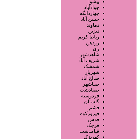
تجهیزات سالن زیبایی
پیشوا
محصولات پوست
جوادآباد
محصولات مو
چهاردانگه
خدمات دندانپزشکی
حسن آباد
ماساژ و اسپا
دماوند
خدمات لیزر و رفع موهای زائد
دیزین
سایر خدمات
رباط کریم
رودهن
ری
شاهدشهر
شریف آباد
شمشک
شهریار
صالح آباد
صباشهر
صفادشت
فردوسیه
گلستان
فشم
فیروزکوه
قدس
قرچک
قیامدشت
کهریزک