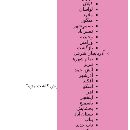
صفحه اصلی
کیلان
آگهی انبوه
لواسان
طراحی سایت
ملارد
صفحه اختصاصی
میگون
لیست سایتهای تبلیغاتی
نسیم شهر
نصیرآباد
وحیدیه
ورامین
بازگشت
آذربایجان شرقی
تمام شهر‌ها
تبریز
دسته‌بندی‌ها
آبش احمد
ثبت آگهی
آذرشهر
آقکند
خانه
/ محصولات برچسب خورده “آموزش کاشت مژه”
اسکو
اهر
ایلخچی
باسمنج
بخشایش
بستان آباد
بناب
ناب جدید