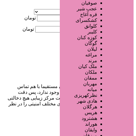
صوفیان
آگهی ویژه
عجب شیر
موقعیت
قره آغاج
کمترین قیمت
تومان
کشکسرای
کلوانق
بیشترین قیمت
تومان
کلیبر
کوزه کنان
جستجو
گوگان
لیلان
مراغه
مرند
ملک کیان
ملکان
ممقان
مهربان
در سایت تبلیغاتی مرکز زیبایی کاربران مستقیما با هم تماس
میانه
می‌گیرند و هیچ واسطه‌ای در این میان وجود ندارد، پس دقت
نظرکهریزی
فرمایید که در خرید و فروشِ شما سایت مرکز زیبایی هیچ دخالتی
هادی شهر
نداشته و کاربران باید خودشان جنبه‌های مختلف امنیتی را در نظر
هرگلان
بگیرند.
هریس
هشترود
هوراند
وایقان
دسترسی سریع
ورزقان