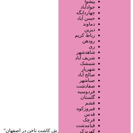
فروشگاه ها
پیشوا
محصولات پوست
جوادآباد
محصولات مو
چهاردانگه
محصولات آرایشی
حسن آباد
تجهیزات سالن زیبایی
دماوند
خدمات دندانپزشکی
دیزین
سایر خدمات
رباط کریم
رودهن
ری
شاهدشهر
شریف آباد
شمشک
شهریار
صالح آباد
صفحه اصلی
صباشهر
آگهی انبوه
صفادشت
طراحی سایت
فردوسیه
صفحه اختصاصی
گلستان
لیست سایتهای تبلیغاتی
فشم
فیروزکوه
دسته‌بندی‌ها
قدس
ثبت آگهی
قرچک
قیامدشت
خانه
/ محصولات برچسب خورده “آموزش کاشت ناخن در اصفهان”
کهریزک