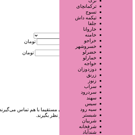
ترک
جستجو پیشرفته
ترکمانچای
تسوج
×
تیکمه داش
جلفا
خاروانا
آگهی ویژه
خامنه
موقعیت
خراجو
کمترین قیمت
تومان
خسروشهر
خضرلو
بیشترین قیمت
تومان
خمارلو
خواجه
جستجو
دوزدوزان
زرنق
زنوز
سراب
سردرود
سهند
سیس
سیه رود
در سایت تبلیغاتی مرکز زیبایی کاربران مستقیما با هم تماس می‌گیرند
شبستر
خودشان جنبه‌های مختلف امنیتی را در نظر بگیرند.
شربیان
شرفخانه
شندآباد