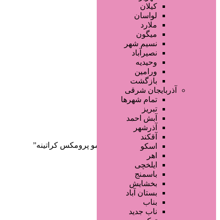
صفحه اصلی
کیلان
آگهی انبوه
لواسان
طراحی سایت
ملارد
صفحه اختصاصی
میگون
لیست سایتهای تبلیغاتی
نسیم شهر
نصیرآباد
وحیدیه
ورامین
بازگشت
آذربایجان شرقی
تمام شهر‌ها
تبریز
دسته‌بندی‌ها
آبش احمد
ثبت آگهی
آذرشهر
آقکند
خانه
/ محصولات برچسب خورده “اتو مو پرومكس كراتينه”
اسکو
اهر
ایلخچی
باسمنج
بخشایش
بستان آباد
بناب
ناب جدید