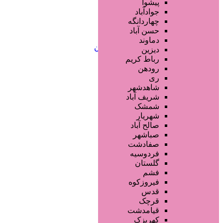
خدمات لیزر و رفع موهای زائد
پیشوا
کلینیک های زیبایی پزشکی
جوادآباد
آرایش دائم
چهاردانگه
خدمات مژه
حسن آباد
خدمات ابرو
دماوند
خدمات تناسب اندام و زیبایی بدن
دیزین
سایر خدمات
رباط کریم
رودهن
ری
شاهدشهر
شریف آباد
شمشک
شهریار
صالح آباد
صباشهر
صفادشت
فردوسیه
گلستان
فشم
فیروزکوه
قدس
قرچک
قیامدشت
کهریزک