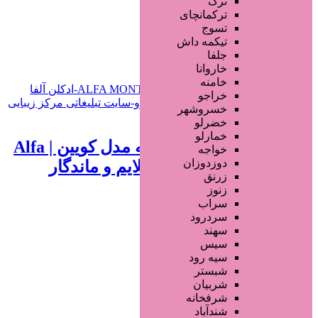
ترک
جستجو پیشرفته
ترکمانچای
تسوج
افزودن به علاقه‌مندی
479 بازدید
تیکمه داش
جلفا
خراسان رضوی
مشهد
خاروانا
خامنه
خراجو
خسروشهر
تماس بگیرید
خضرلو
خمارلو
ادو پرفیوم زنانه آلفا مونته مدل کویین | Alfa
خواجه
دوزدوزان
Monte Queen با رایحه ملایم و ماندگار
زرنق
زنوز
1 سال قبل
سراب
سردرود
محصولات آرایشی
سهند
سیس
جستجو پیشرفته
سیه رود
شبستر
×
شربیان
شرفخانه
شندآباد