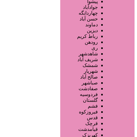
تجهیزات سالن زیبایی
پیشوا
محصولات پوست
جوادآباد
محصولات مو
چهاردانگه
خدمات دندانپزشکی
حسن آباد
ماساژ و اسپا
دماوند
خدمات لیزر و رفع موهای زائد
دیزین
سایر خدمات
رباط کریم
رودهن
ری
شاهدشهر
شریف آباد
شمشک
شهریار
صالح آباد
صباشهر
صفادشت
فردوسیه
گلستان
فشم
فیروزکوه
قدس
قرچک
قیامدشت
کهریزک