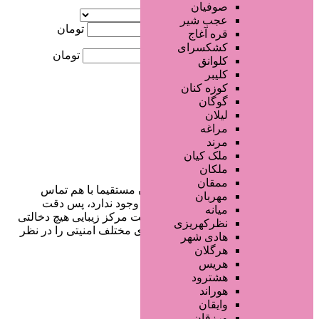
آگهی ویژه
صوفیان
موقعیت
عجب شیر
کمترین قیمت
تومان
قره آغاج
کشکسرای
بیشترین قیمت
تومان
کلوانق
کلیبر
جستجو
کوزه کنان
گوگان
لیلان
مراغه
مرند
ملک کیان
ملکان
ممقان
در سایت تبلیغاتی مرکز زیبایی کاربران مستقیما با هم تماس
مهربان
می‌گیرند و هیچ واسطه‌ای در این میان وجود ندارد، پس دقت
میانه
فرمایید که در خرید و فروشِ شما سایت مرکز زیبایی هیچ دخالتی
نظرکهریزی
نداشته و کاربران باید خودشان جنبه‌های مختلف امنیتی را در نظر
هادی شهر
بگیرند.
هرگلان
هریس
هشترود
هوراند
دسترسی سریع
وایقان
ورزقان