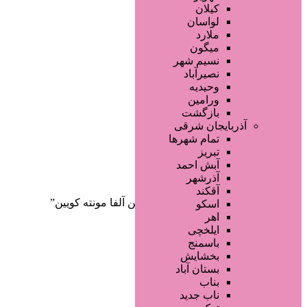
صفحه اصلی
کیلان
آگهی انبوه
لواسان
طراحی سایت
ملارد
صفحه اختصاصی
میگون
لیست سایتهای تبلیغاتی
نسیم شهر
نصیرآباد
وحیدیه
ورامین
بازگشت
آذربایجان شرقی
تمام شهر‌ها
تبریز
دسته‌بندی‌ها
آبش احمد
ثبت آگهی
آذرشهر
آقکند
خانه
/ محصولات برچسب خورده “ادکلن آلفا مونته کویین”
اسکو
اهر
ایلخچی
باسمنج
بخشایش
بستان آباد
بناب
ناب جدید