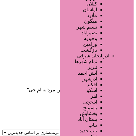
صفحه اصلی
کیلان
آگهی انبوه
لواسان
طراحی سایت
ملارد
صفحه اختصاصی
میگون
لیست سایتهای تبلیغاتی
نسیم شهر
نصیرآباد
وحیدیه
ورامین
بازگشت
آذربایجان شرقی
تمام شهر‌ها
تبریز
دسته‌بندی‌ها
آبش احمد
ثبت آگهی
آذرشهر
آقکند
خانه
/ محصولات برچسب خورده “ادکلن مردانه ام جی”
اسکو
اهر
ایلخچی
باسمنج
بخشایش
بستان آباد
بناب
ناب جدید
جستجو پیشرفته