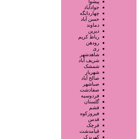
خدمات دندانپزشکی
پیشوا
ماساژ و اسپا
جوادآباد
خدمات لیزر و رفع موهای زائد
چهاردانگه
کلینیک های زیبایی پزشکی
حسن آباد
آرایش دائم
دماوند
خدمات مژه
دیزین
سایر خدمات
رباط کریم
رودهن
ری
شاهدشهر
شریف آباد
شمشک
شهریار
صالح آباد
صباشهر
صفادشت
فردوسیه
گلستان
فشم
فیروزکوه
قدس
قرچک
قیامدشت
کهریزک