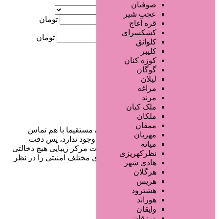
آگهی ویژه
صوفیان
موقعیت
عجب شیر
کمترین قیمت
تومان
قره آغاج
کشکسرای
بیشترین قیمت
تومان
کلوانق
کلیبر
جستجو
کوزه کنان
گوگان
لیلان
مراغه
مرند
ملک کیان
ملکان
ممقان
در سایت تبلیغاتی مرکز زیبایی کاربران مستقیما با هم تماس
مهربان
می‌گیرند و هیچ واسطه‌ای در این میان وجود ندارد، پس دقت
میانه
فرمایید که در خرید و فروشِ شما سایت مرکز زیبایی هیچ دخالتی
نظرکهریزی
نداشته و کاربران باید خودشان جنبه‌های مختلف امنیتی را در نظر
هادی شهر
بگیرند.
هرگلان
هریس
هشترود
هوراند
دسترسی سریع
وایقان
ورزقان