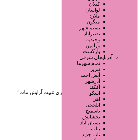
صفحه اصلی
کیلان
آگهی انبوه
لواسان
طراحی سایت
ملارد
صفحه اختصاصی
میگون
لیست سایتهای تبلیغاتی
نسیم شهر
نصیرآباد
وحیدیه
ورامین
بازگشت
آذربایجان شرقی
تمام شهر‌ها
تبریز
دسته‌بندی‌ها
آبش احمد
ثبت آگهی
آذرشهر
آقکند
خانه
/ محصولات برچسب خورده “اسپری تثبیت آرایش مات”
اسکو
اهر
ایلخچی
باسمنج
بخشایش
بستان آباد
بناب
ناب جدید