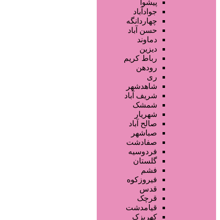
فروشگاه ها
پیشوا
تجهیزات سالن زیبایی
جوادآباد
محصولات پوست
چهاردانگه
محصولات مو
حسن آباد
محصولات آرایشی
دماوند
خدمات دندانپزشکی
دیزین
سایر خدمات
رباط کریم
رودهن
ری
شاهدشهر
شریف آباد
شمشک
شهریار
صالح آباد
صباشهر
صفادشت
فردوسیه
گلستان
فشم
فیروزکوه
قدس
قرچک
قیامدشت
کهریزک