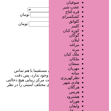
صوفیان
آگهی ویژه
عجب شیر
موقعیت
قره آغاج
کمترین قیمت
تومان
کشکسرای
کلوانق
بیشترین قیمت
تومان
کلیبر
کوزه کنان
جستجو
گوگان
لیلان
مراغه
مرند
ملک کیان
ملکان
ممقان
مهربان
در سایت تبلیغاتی مرکز زیبایی کاربران مستقیما با هم تماس
میانه
می‌گیرند و هیچ واسطه‌ای در این میان وجود ندارد، پس دقت
نظرکهریزی
فرمایید که در خرید و فروشِ شما سایت مرکز زیبایی هیچ دخالتی
هادی شهر
نداشته و کاربران باید خودشان جنبه‌های مختلف امنیتی را در نظر
هرگلان
بگیرند.
هریس
هشترود
هوراند
وایقان
دسترسی سریع
ورزقان