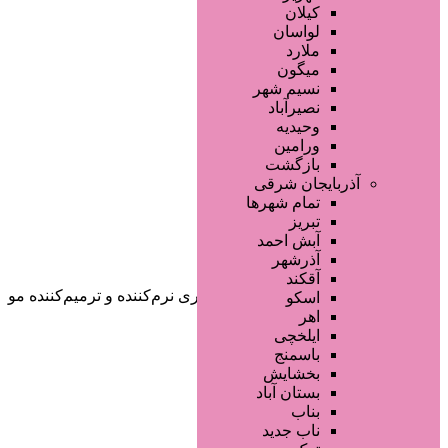
صفحه اصلی
کیلان
آگهی انبوه
لواسان
طراحی سایت
ملارد
صفحه اختصاصی
میگون
لیست سایتهای تبلیغاتی
نسیم شهر
نصیرآباد
وحیدیه
ورامین
بازگشت
آذربایجان شرقی
تمام شهر‌ها
تبریز
دسته‌بندی‌ها
آبش احمد
ثبت آگهی
آذرشهر
آقکند
خانه
/ محصولات برچسب خورده “اسپری نرم‌کننده و ترمیم‌کننده مو
اسکو
ویتاپلکس”
اهر
ایلخچی
باسمنج
بخشایش
بستان آباد
بناب
ناب جدید