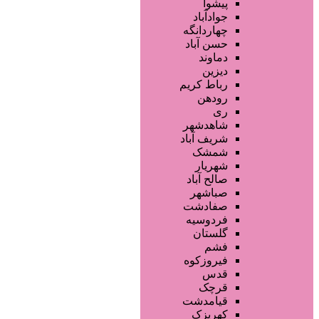
فروشگاه ها
پیشوا
محصولات آرایشی
جوادآباد
تجهیزات سالن زیبایی
چهاردانگه
محصولات پوست
حسن آباد
محصولات مو
دماوند
خدمات دندانپزشکی
دیزین
سایر خدمات
رباط کریم
رودهن
ری
شاهدشهر
شریف آباد
شمشک
شهریار
صالح آباد
صباشهر
صفادشت
فردوسیه
گلستان
فشم
فیروزکوه
قدس
قرچک
قیامدشت
کهریزک