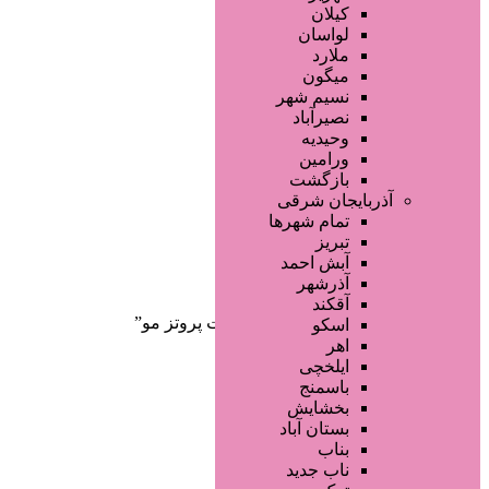
صفحه اصلی
کیلان
آگهی انبوه
لواسان
طراحی سایت
ملارد
صفحه اختصاصی
میگون
لیست سایتهای تبلیغاتی
نسیم شهر
نصیرآباد
وحیدیه
ورامین
بازگشت
آذربایجان شرقی
تمام شهر‌ها
تبریز
دسته‌بندی‌ها
آبش احمد
ثبت آگهی
آذرشهر
آقکند
خانه
/ محصولات برچسب خورده “بافت پروتز مو”
اسکو
اهر
ایلخچی
باسمنج
بخشایش
بستان آباد
بناب
ناب جدید