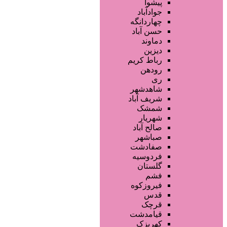
فروشگاه ها
پیشوا
محصولات مو
جوادآباد
محصولات آرایشی
چهاردانگه
تجهیزات سالن زیبایی
حسن آباد
محصولات پوست
دماوند
خدمات دندانپزشکی
دیزین
سایر خدمات
رباط کریم
رودهن
ری
شاهدشهر
شریف آباد
شمشک
شهریار
صالح آباد
صباشهر
صفادشت
فردوسیه
گلستان
فشم
فیروزکوه
قدس
قرچک
قیامدشت
کهریزک