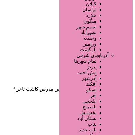
صفحه اصلی
کیلان
آگهی انبوه
لواسان
طراحی سایت
ملارد
صفحه اختصاصی
میگون
لیست سایتهای تبلیغاتی
نسیم شهر
نصیرآباد
وحیدیه
ورامین
بازگشت
آذربایجان شرقی
تمام شهر‌ها
تبریز
دسته‌بندی‌ها
آبش احمد
ثبت آگهی
آذرشهر
آقکند
خانه
/ محصولات برچسب خورده “بهترین مدرس کاشت ناخن”
اسکو
اهر
ایلخچی
باسمنج
بخشایش
بستان آباد
بناب
ناب جدید