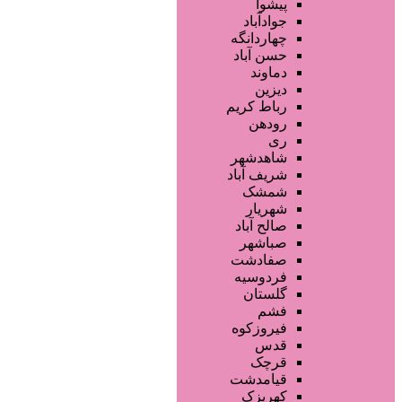
فروشگاه ها
پیشوا
محصولات پوست
جوادآباد
محصولات مو
چهاردانگه
محصولات آرایشی
حسن آباد
تجهیزات سالن زیبایی
دماوند
خدمات دندانپزشکی
دیزین
سایر خدمات
رباط کریم
رودهن
ری
شاهدشهر
شریف آباد
شمشک
شهریار
صالح آباد
صباشهر
صفادشت
فردوسیه
گلستان
فشم
فیروزکوه
قدس
قرچک
قیامدشت
کهریزک