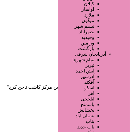
صفحه اصلی
کیلان
آگهی انبوه
لواسان
طراحی سایت
ملارد
صفحه اختصاصی
میگون
لیست سایتهای تبلیغاتی
نسیم شهر
نصیرآباد
وحیدیه
ورامین
بازگشت
آذربایجان شرقی
تمام شهر‌ها
تبریز
دسته‌بندی‌ها
آبش احمد
ثبت آگهی
آذرشهر
آقکند
خانه
/ محصولات برچسب خورده “بهترین مرکز کاشت ناخن کرج”
اسکو
اهر
ایلخچی
باسمنج
بخشایش
بستان آباد
بناب
ناب جدید