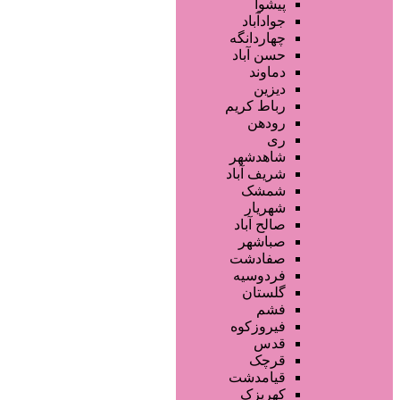
محصولات مو
پیشوا
خدمات دندانپزشکی
جوادآباد
ماساژ و اسپا
چهاردانگه
خدمات لیزر و رفع موهای زائد
حسن آباد
کلینیک های زیبایی پزشکی
دماوند
آرایش دائم
دیزین
سایر خدمات
رباط کریم
رودهن
ری
شاهدشهر
شریف آباد
شمشک
شهریار
صالح آباد
صباشهر
صفادشت
فردوسیه
گلستان
فشم
فیروزکوه
قدس
قرچک
قیامدشت
کهریزک