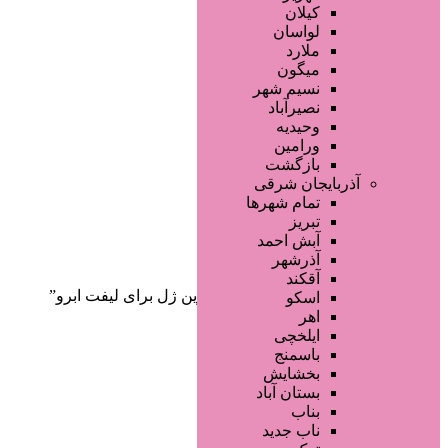
صفحه اصلی
کیلان
آگهی انبوه
لواسان
طراحی سایت
ملارد
صفحه اختصاصی
میگون
لیست سایتهای تبلیغاتی
نسیم شهر
نصیرآباد
وحیدیه
ورامین
بازگشت
آذربایجان شرقی
تمام شهر‌ها
تبریز
دسته‌بندی‌ها
آبش احمد
ثبت آگهی
آذرشهر
آقکند
خانه
/ محصولات برچسب خورده “بهترین ژل برای لیفت ابرو”
اسکو
اهر
ایلخچی
باسمنج
بخشایش
بستان آباد
بناب
ناب جدید