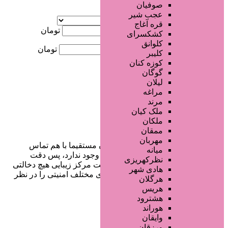
صوفیان
آگهی ویژه
عجب شیر
موقعیت
قره آغاج
کمترین قیمت
تومان
کشکسرای
کلوانق
بیشترین قیمت
تومان
کلیبر
کوزه کنان
جستجو
گوگان
لیلان
مراغه
مرند
ملک کیان
ملکان
ممقان
مهربان
در سایت تبلیغاتی مرکز زیبایی کاربران مستقیما با هم تماس
میانه
می‌گیرند و هیچ واسطه‌ای در این میان وجود ندارد، پس دقت
نظرکهریزی
فرمایید که در خرید و فروشِ شما سایت مرکز زیبایی هیچ دخالتی
هادی شهر
نداشته و کاربران باید خودشان جنبه‌های مختلف امنیتی را در نظر
هرگلان
بگیرند.
هریس
هشترود
هوراند
وایقان
دسترسی سریع
ورزقان