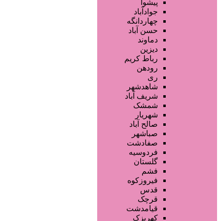
فروشگاه ها
پیشوا
محصولات آرایشی
جوادآباد
تجهیزات سالن زیبایی
چهاردانگه
محصولات پوست
حسن آباد
محصولات مو
دماوند
خدمات دندانپزشکی
دیزین
سایر خدمات
رباط کریم
رودهن
ری
شاهدشهر
شریف آباد
شمشک
شهریار
صالح آباد
صباشهر
صفادشت
فردوسیه
گلستان
فشم
فیروزکوه
قدس
قرچک
قیامدشت
کهریزک