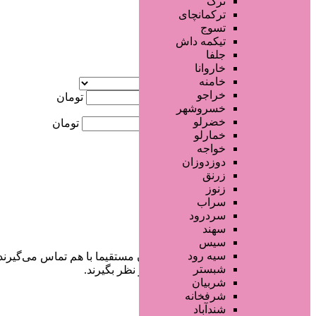
ترک
جستجو پیشرفته
ترکمانچای
تسوج
×
تیکمه داش
جلفا
خاروانا
آگهی ویژه
خامنه
موقعیت
خراجو
کمترین قیمت
تومان
خسروشهر
خضرلو
بیشترین قیمت
تومان
خمارلو
خواجه
جستجو
دوزدوزان
زرنق
زنوز
سراب
سردرود
سهند
سیس
سیه رود
در سایت تبلیغاتی مرکز زیبایی کاربران مستقیما با هم تماس می‌گیرند
شبستر
خودشان جنبه‌های مختلف امنیتی را در نظر بگیرند.
شربیان
شرفخانه
شندآباد