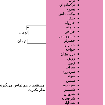
ترک
جستجو پیشرفته
ترکمانچای
تسوج
×
تیکمه داش
جلفا
خاروانا
آگهی ویژه
خامنه
موقعیت
خراجو
کمترین قیمت
تومان
خسروشهر
خضرلو
بیشترین قیمت
تومان
خمارلو
خواجه
جستجو
دوزدوزان
زرنق
زنوز
سراب
سردرود
سهند
سیس
سیه رود
در سایت تبلیغاتی مرکز زیبایی کاربران مستقیما با هم تماس می‌گیرند
شبستر
خودشان جنبه‌های مختلف امنیتی را در نظر بگیرند.
شربیان
شرفخانه
شندآباد