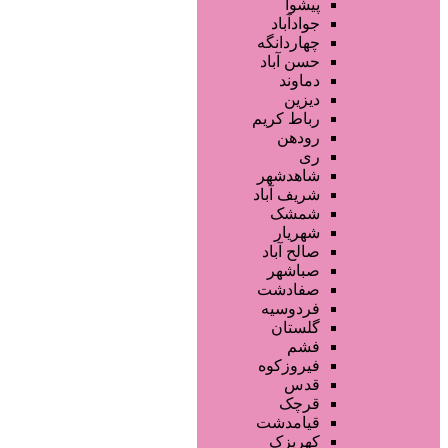
آرایشگاه زنانه
پیشوا
آرایشگاه مردانه
جوادآباد
سالن زیبایی عروس
چهاردانگه
سالن VIP
حسن آباد
آرایشگاه کودک
دماوند
آموزش خدمات زیبایی
دیزین
سایر خدمات
رباط کریم
رودهن
ری
شاهدشهر
شریف آباد
شمشک
شهریار
صالح آباد
صباشهر
صفادشت
فردوسیه
گلستان
فشم
فیروزکوه
قدس
قرچک
قیامدشت
کهریزک