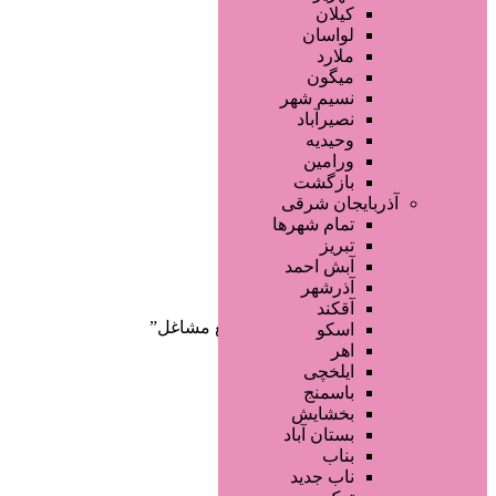
صفحه اصلی
کیلان
آگهی انبوه
لواسان
طراحی سایت
ملارد
صفحه اختصاصی
میگون
لیست سایتهای تبلیغاتی
نسیم شهر
نصیرآباد
وحیدیه
ورامین
بازگشت
آذربایجان شرقی
تمام شهر‌ها
تبریز
دسته‌بندی‌ها
آبش احمد
ثبت آگهی
آذرشهر
آقکند
خانه
/ محصولات برچسب خورده “تبلیغ مشاغل”
اسکو
اهر
ایلخچی
باسمنج
بخشایش
بستان آباد
بناب
ناب جدید