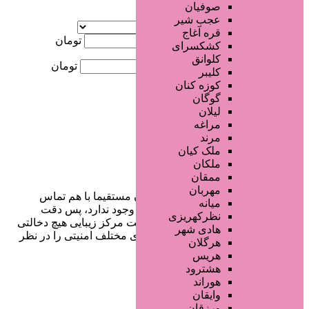
صوفیان
آگهی ویژه
عجب شیر
موقعیت
قره آغاج
کمترین قیمت
تومان
کشکسرای
کلوانق
بیشترین قیمت
تومان
کلیبر
کوزه کنان
جستجو
گوگان
لیلان
مراغه
مرند
ملک کیان
ملکان
ممقان
مهربان
در سایت تبلیغاتی مرکز زیبایی کاربران مستقیما با هم تماس
میانه
می‌گیرند و هیچ واسطه‌ای در این میان وجود ندارد، پس دقت
نظرکهریزی
فرمایید که در خرید و فروشِ شما سایت مرکز زیبایی هیچ دخالتی
هادی شهر
نداشته و کاربران باید خودشان جنبه‌های مختلف امنیتی را در نظر
هرگلان
بگیرند.
هریس
هشترود
هوراند
وایقان
دسترسی سریع
ورزقان