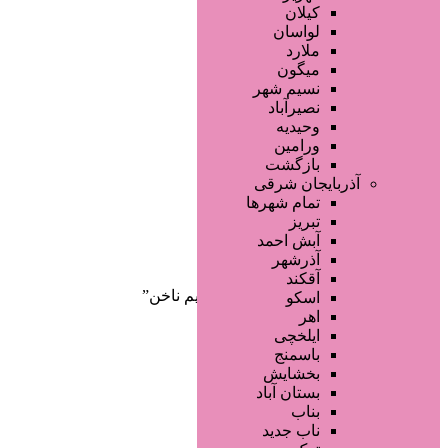
صفحه اصلی
کیلان
آگهی انبوه
لواسان
طراحی سایت
ملارد
صفحه اختصاصی
میگون
لیست سایتهای تبلیغاتی
نسیم شهر
نصیرآباد
وحیدیه
ورامین
بازگشت
آذربایجان شرقی
تمام شهر‌ها
تبریز
دسته‌بندی‌ها
آبش احمد
ثبت آگهی
آذرشهر
آقکند
خانه
/ محصولات برچسب خورده “ترمیم ناخن”
اسکو
اهر
ایلخچی
باسمنج
بخشایش
بستان آباد
بناب
ناب جدید