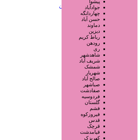
خدمات ابرو
پیشوا
خدمات تناسب اندام و زیبایی بدن
جوادآباد
خدمات پوست و زیبایی
چهاردانگه
خدمات ویژه و سیار
حسن آباد
خدمات ناخن
دماوند
خدمات مو
دیزین
سایر خدمات
رباط کریم
رودهن
ری
شاهدشهر
شریف آباد
شمشک
شهریار
صالح آباد
صباشهر
صفادشت
فردوسیه
گلستان
فشم
فیروزکوه
قدس
قرچک
قیامدشت
کهریزک