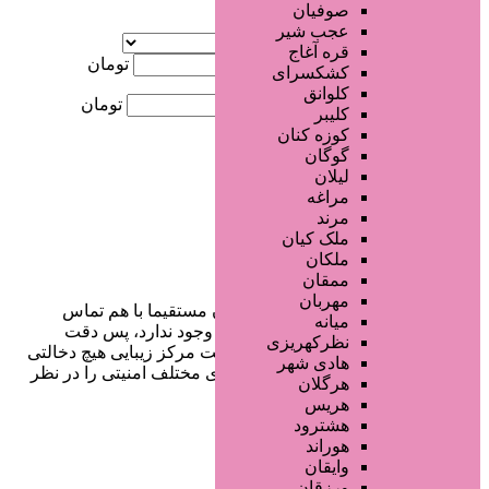
صوفیان
آگهی ویژه
عجب شیر
موقعیت
قره آغاج
کمترین قیمت
تومان
کشکسرای
کلوانق
بیشترین قیمت
تومان
کلیبر
کوزه کنان
جستجو
گوگان
لیلان
مراغه
مرند
ملک کیان
ملکان
ممقان
مهربان
در سایت تبلیغاتی مرکز زیبایی کاربران مستقیما با هم تماس
میانه
می‌گیرند و هیچ واسطه‌ای در این میان وجود ندارد، پس دقت
نظرکهریزی
فرمایید که در خرید و فروشِ شما سایت مرکز زیبایی هیچ دخالتی
هادی شهر
نداشته و کاربران باید خودشان جنبه‌های مختلف امنیتی را در نظر
هرگلان
بگیرند.
هریس
هشترود
هوراند
وایقان
دسترسی سریع
ورزقان