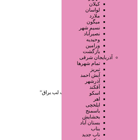
صفحه اصلی
کیلان
آگهی انبوه
لواسان
طراحی سایت
ملارد
صفحه اختصاصی
میگون
لیست سایتهای تبلیغاتی
نسیم شهر
نصیرآباد
وحیدیه
ورامین
بازگشت
آذربایجان شرقی
تمام شهر‌ها
تبریز
دسته‌بندی‌ها
آبش احمد
ثبت آگهی
آذرشهر
آقکند
خانه
/ محصولات برچسب خورده “تینت لب براق”
اسکو
اهر
ایلخچی
باسمنج
بخشایش
بستان آباد
بناب
ناب جدید