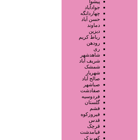
آرایشگاه زنانه
پیشوا
آرایشگاه مردانه
جوادآباد
سالن زیبایی عروس
چهاردانگه
سالن VIP
حسن آباد
آرایشگاه کودک
دماوند
آموزش خدمات زیبایی
دیزین
سایر خدمات
رباط کریم
رودهن
ری
شاهدشهر
شریف آباد
شمشک
شهریار
صالح آباد
صباشهر
صفادشت
فردوسیه
گلستان
فشم
فیروزکوه
قدس
قرچک
قیامدشت
کهریزک