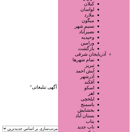
صفحه اصلی
کیلان
آگهی انبوه
لواسان
طراحی سایت
ملارد
صفحه اختصاصی
میگون
لیست سایتهای تبلیغاتی
نسیم شهر
نصیرآباد
وحیدیه
ورامین
بازگشت
آذربایجان شرقی
تمام شهر‌ها
تبریز
دسته‌بندی‌ها
آبش احمد
ثبت آگهی
آذرشهر
آقکند
خانه
/ محصولات برچسب خورده “ثبت آگهی تبلیغاتی”
اسکو
اهر
ایلخچی
باسمنج
بخشایش
بستان آباد
بناب
ناب جدید
جستجو پیشرفته