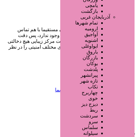
یامچی
بازگشت
آذربایجان غربی
تمام شهر‌ها
ارومیه
در سایت تبلیغاتی مرکز زیبایی کاربران مستقیما با هم تماس
آواجیق
می‌گیرند و هیچ واسطه‌ای در این میان وجود ندارد، پس دقت
اشنویه
فرمایید که در خرید و فروشِ شما سایت مرکز زیبایی هیچ دخالتی
ایواوغلی
نداشته و کاربران باید خودشان جنبه‌های مختلف امنیتی را در نظر
باروق
بگیرند.
بازرگان
بوکان
پلدشت
دسترسی سریع
پیرانشهر
تازه شهر
تکاب
صفحه اختصاصی کسب و کار شما
چهاربرج
ثبت آگهی انبوه تبلیغاتی
خوی
سفارش رپورتاژ آگهی
دیزج دیز
طراحی سایت : ققنوس پارس
ربط
سردشت
تماس با ما
سرو
سلماس
سیلوانه
شماره تماس:
02191304320