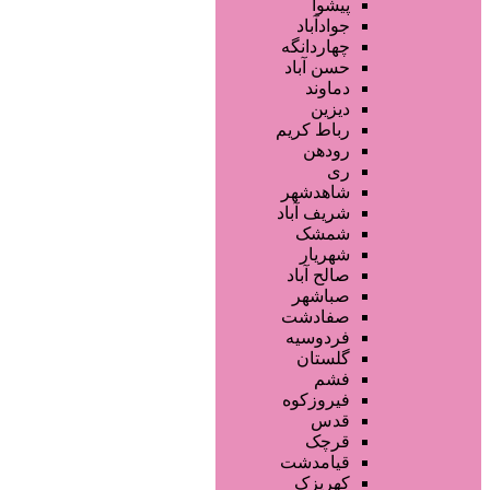
فروشگاه ها
پیشوا
محصولات مو
جوادآباد
محصولات آرایشی
چهاردانگه
تجهیزات سالن زیبایی
حسن آباد
محصولات پوست
دماوند
خدمات دندانپزشکی
دیزین
سایر خدمات
رباط کریم
رودهن
ری
شاهدشهر
شریف آباد
شمشک
شهریار
صالح آباد
صباشهر
صفادشت
فردوسیه
گلستان
فشم
فیروزکوه
قدس
قرچک
قیامدشت
کهریزک