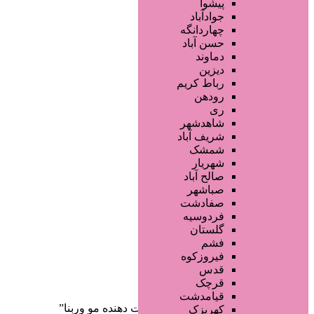
سالن ها و خدمات آرایشگاهی
پیشوا
آرایشگاه زنانه
جوادآباد
آرایشگاه مردانه
چهاردانگه
سالن زیبایی عروس
حسن آباد
سالن VIP
دماوند
آرایشگاه کودک
دیزین
سایر خدمات
رباط کریم
رودهن
ری
شاهدشهر
شریف آباد
شمشک
شهریار
صالح آباد
صفحه اصلی
صباشهر
آگهی انبوه
صفادشت
طراحی سایت
فردوسیه
صفحه اختصاصی
گلستان
لیست سایتهای تبلیغاتی
فشم
فیروزکوه
دسته‌بندی‌ها
قدس
ثبت آگهی
قرچک
قیامدشت
خانه
/ محصولات برچسب خورده “حالت دهنده مو وربنا”
کهریزک