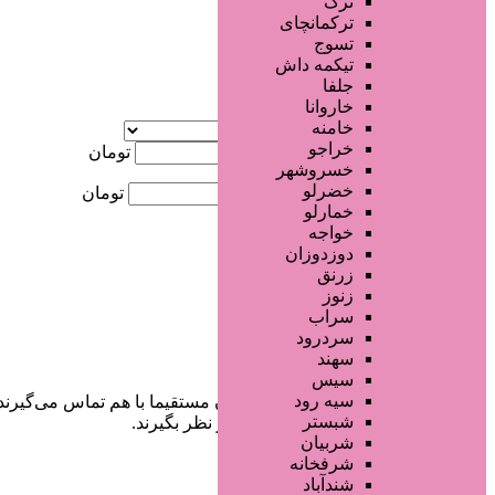
ترک
جستجو پیشرفته
ترکمانچای
تسوج
×
تیکمه داش
جلفا
خاروانا
آگهی ویژه
خامنه
موقعیت
خراجو
کمترین قیمت
تومان
خسروشهر
خضرلو
بیشترین قیمت
تومان
خمارلو
خواجه
جستجو
دوزدوزان
زرنق
زنوز
سراب
سردرود
سهند
سیس
سیه رود
در سایت تبلیغاتی مرکز زیبایی کاربران مستقیما با هم تماس می‌گیرند
شبستر
خودشان جنبه‌های مختلف امنیتی را در نظر بگیرند.
شربیان
شرفخانه
شندآباد