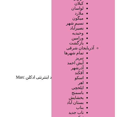
صفحه اصلی
کیلان
آگهی انبوه
لواسان
طراحی سایت
ملارد
صفحه اختصاصی
میگون
لیست سایتهای تبلیغاتی
نسیم شهر
نصیرآباد
وحیدیه
ورامین
بازگشت
آذربایجان شرقی
تمام شهر‌ها
تبریز
دسته‌بندی‌ها
آبش احمد
ثبت آگهی
آذرشهر
آقکند
خانه
/ محصولات برچسب خورده “خرید اینترنتی ادکلن Marc
اسکو
Joseph”
اهر
ایلخچی
باسمنج
بخشایش
بستان آباد
بناب
ناب جدید