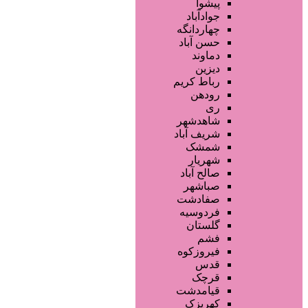
آموزش خدمات زیبایی
پیشوا
فروشگاه ها
جوادآباد
محصولات آرایشی
چهاردانگه
تجهیزات سالن زیبایی
حسن آباد
محصولات پوست
دماوند
محصولات مو
دیزین
سایر خدمات
رباط کریم
رودهن
ری
شاهدشهر
شریف آباد
شمشک
شهریار
صالح آباد
صباشهر
صفادشت
فردوسیه
گلستان
فشم
فیروزکوه
قدس
قرچک
قیامدشت
کهریزک