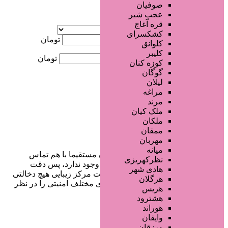
صوفیان
عجب شیر
آگهی ویژه
قره آغاج
موقعیت
کشکسرای
کمترین قیمت
تومان
کلوانق
کلیبر
بیشترین قیمت
تومان
کوزه کنان
گوگان
جستجو
لیلان
مراغه
مرند
ملک کیان
ملکان
ممقان
مهربان
میانه
در سایت تبلیغاتی مرکز زیبایی کاربران مستقیما با هم تماس
نظرکهریزی
می‌گیرند و هیچ واسطه‌ای در این میان وجود ندارد، پس دقت
هادی شهر
فرمایید که در خرید و فروشِ شما سایت مرکز زیبایی هیچ دخالتی
هرگلان
نداشته و کاربران باید خودشان جنبه‌های مختلف امنیتی را در نظر
هریس
بگیرند.
هشترود
هوراند
وایقان
ورزقان