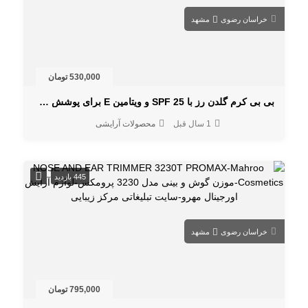
خراسان رضوی
مشهد
530,000 تومان
بی بی کرم گلدن رز با SPF 25 و ویتامین E برای پوشش طبیعی و پوست بی‌نقص
1 سال قبل
محصولات آرایشی
445 بازدید
خراسان رضوی
مشهد
795,000 تومان