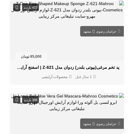
423 بازدید
خراسان رضوی
مشهد
85,000 تومان
پد تخم مرغی(بیوتی بلندر) زدوان مدل Z-621 | اسفنج آرایشی حرفه‌ای
1 سال قبل
محصولات آرایشی
388 بازدید
خراسان رضوی
مشهد