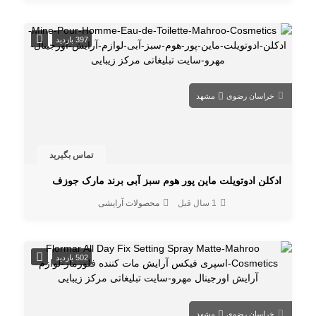
397 بازدید
خراسان رضوی
مشهد
تماس بگیرید
ادكلن ادوتويلت ماين پور هوم سبز آبی برند مارک جوزف
1 سال قبل
محصولات آرایشی
502 بازدید
خراسان رضوی
مشهد