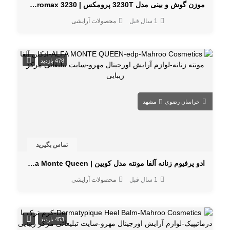
موزن گوش و بینی مدل 3230T پرومکس | Promax 3230، اصلاح دقیق و بدون درد
1 سال قبل
محصولات آرایشی
478 بازدید
خراسان رضوی
مشهد
تماس بگیرید
ادو پرفیوم زنانه آلفا مونته مدل کویین | Alfa Monte Queen با رایحه ملایم و ماندگار
1 سال قبل
محصولات آرایشی
453 بازدید