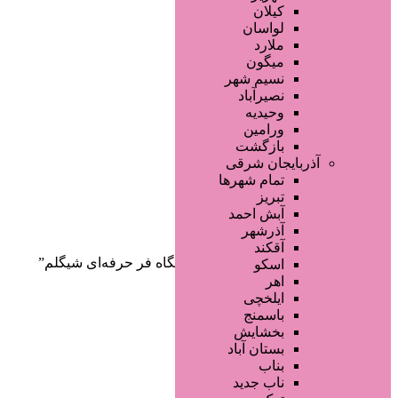
صفحه اصلی
کیلان
آگهی انبوه
لواسان
طراحی سایت
ملارد
صفحه اختصاصی
میگون
لیست سایتهای تبلیغاتی
نسیم شهر
نصیرآباد
وحیدیه
ورامین
بازگشت
آذربایجان شرقی
تمام شهر‌ها
تبریز
دسته‌بندی‌ها
آبش احمد
ثبت آگهی
آذرشهر
آقکند
خانه
/ محصولات برچسب خورده “دستگاه فر حرفه‌ای شیگلم”
اسکو
اهر
ایلخچی
باسمنج
بخشایش
بستان آباد
بناب
ناب جدید