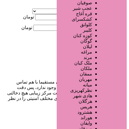
صوفیان
آگهی ویژه
عجب شیر
موقعیت
قره آغاج
کمترین قیمت
تومان
کشکسرای
کلوانق
بیشترین قیمت
تومان
کلیبر
کوزه کنان
جستجو
گوگان
لیلان
مراغه
مرند
ملک کیان
ملکان
ممقان
مهربان
در سایت تبلیغاتی مرکز زیبایی کاربران مستقیما با هم تماس
میانه
می‌گیرند و هیچ واسطه‌ای در این میان وجود ندارد، پس دقت
نظرکهریزی
فرمایید که در خرید و فروشِ شما سایت مرکز زیبایی هیچ دخالتی
هادی شهر
نداشته و کاربران باید خودشان جنبه‌های مختلف امنیتی را در نظر
هرگلان
بگیرند.
هریس
هشترود
هوراند
وایقان
دسترسی سریع
ورزقان