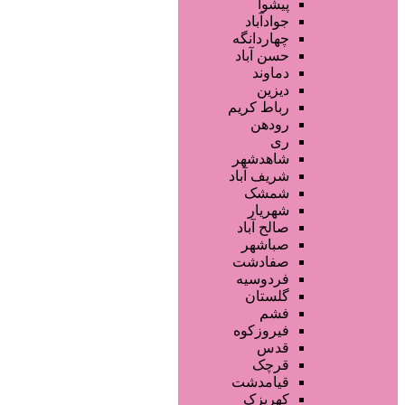
محصولات پوست
پیشوا
محصولات مو
جوادآباد
خدمات دندانپزشکی
چهاردانگه
ماساژ و اسپا
حسن آباد
خدمات لیزر و رفع موهای زائد
دماوند
کلینیک های زیبایی پزشکی
دیزین
سایر خدمات
رباط کریم
رودهن
ری
شاهدشهر
شریف آباد
شمشک
شهریار
صالح آباد
صباشهر
صفادشت
فردوسیه
گلستان
فشم
فیروزکوه
قدس
قرچک
قیامدشت
کهریزک