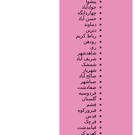
فروشگاه ها
پیشوا
محصولات مو
جوادآباد
محصولات آرایشی
چهاردانگه
تجهیزات سالن زیبایی
حسن آباد
محصولات پوست
دماوند
خدمات دندانپزشکی
دیزین
سایر خدمات
رباط کریم
رودهن
ری
شاهدشهر
شریف آباد
شمشک
شهریار
صالح آباد
صباشهر
صفادشت
فردوسیه
گلستان
فشم
فیروزکوه
قدس
قرچک
قیامدشت
کهریزک