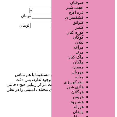
صوفیان
آگهی ویژه
عجب شیر
موقعیت
قره آغاج
کمترین قیمت
تومان
کشکسرای
کلوانق
بیشترین قیمت
تومان
کلیبر
کوزه کنان
جستجو
گوگان
لیلان
مراغه
مرند
ملک کیان
ملکان
ممقان
مهربان
در سایت تبلیغاتی مرکز زیبایی کاربران مستقیما با هم تماس
میانه
می‌گیرند و هیچ واسطه‌ای در این میان وجود ندارد، پس دقت
نظرکهریزی
فرمایید که در خرید و فروشِ شما سایت مرکز زیبایی هیچ دخالتی
هادی شهر
نداشته و کاربران باید خودشان جنبه‌های مختلف امنیتی را در نظر
هرگلان
بگیرند.
هریس
هشترود
هوراند
وایقان
دسترسی سریع
ورزقان