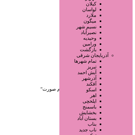
صفحه اصلی
کیلان
آگهی انبوه
لواسان
طراحی سایت
ملارد
صفحه اختصاصی
میگون
لیست سایتهای تبلیغاتی
نسیم شهر
نصیرآباد
وحیدیه
ورامین
بازگشت
آذربایجان شرقی
تمام شهر‌ها
تبریز
دسته‌بندی‌ها
آبش احمد
ثبت آگهی
آذرشهر
آقکند
خانه
/ محصولات برچسب خورده “سرم صورت”
اسکو
اهر
ایلخچی
باسمنج
بخشایش
بستان آباد
بناب
ناب جدید