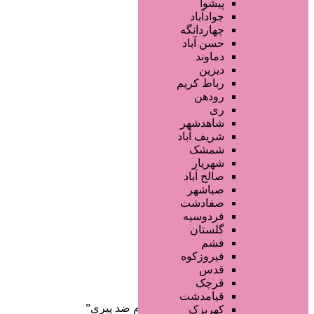
فروشگاه ها
پیشوا
تجهیزات سالن زیبایی
جوادآباد
محصولات پوست
چهاردانگه
محصولات مو
حسن آباد
محصولات آرایشی
دماوند
خدمات دندانپزشکی
دیزین
سایر خدمات
رباط کریم
رودهن
ری
شاهدشهر
شریف آباد
شمشک
شهریار
صالح آباد
صفحه اصلی
صباشهر
آگهی انبوه
صفادشت
طراحی سایت
فردوسیه
صفحه اختصاصی
گلستان
لیست سایتهای تبلیغاتی
فشم
فیروزکوه
دسته‌بندی‌ها
قدس
ثبت آگهی
قرچک
قیامدشت
خانه
/ محصولات برچسب خورده “سرم ضد پیری”
کهریزک