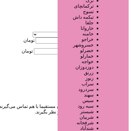
ترک
جستجو پیشرفته
ترکمانچای
تسوج
×
تیکمه داش
جلفا
خاروانا
آگهی ویژه
خامنه
موقعیت
خراجو
کمترین قیمت
تومان
خسروشهر
خضرلو
بیشترین قیمت
تومان
خمارلو
خواجه
جستجو
دوزدوزان
زرنق
زنوز
سراب
سردرود
سهند
سیس
سیه رود
در سایت تبلیغاتی مرکز زیبایی کاربران مستقیما با هم تماس می‌گیرند
شبستر
خودشان جنبه‌های مختلف امنیتی را در نظر بگیرند.
شربیان
شرفخانه
شندآباد