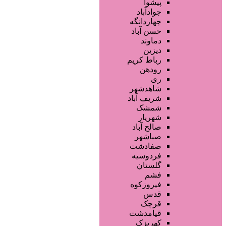
فروشگاه ها
پیشوا
محصولات مو
جوادآباد
محصولات آرایشی
چهاردانگه
تجهیزات سالن زیبایی
حسن آباد
محصولات پوست
دماوند
خدمات دندانپزشکی
دیزین
سایر خدمات
رباط کریم
رودهن
ری
شاهدشهر
شریف آباد
شمشک
شهریار
صالح آباد
صباشهر
صفادشت
فردوسیه
گلستان
فشم
فیروزکوه
قدس
قرچک
قیامدشت
کهریزک