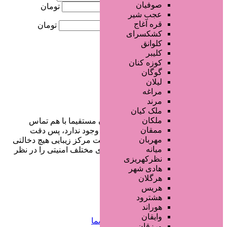
صوفیان
کمترین قیمت
تومان
عجب شیر
قره آغاج
بیشترین قیمت
تومان
کشکسرای
کلوانق
جستجو
کلیبر
کوزه کنان
گوگان
لیلان
مراغه
مرند
ملک کیان
ملکان
در سایت تبلیغاتی مرکز زیبایی کاربران مستقیما با هم تماس
ممقان
می‌گیرند و هیچ واسطه‌ای در این میان وجود ندارد، پس دقت
مهربان
فرمایید که در خرید و فروشِ شما سایت مرکز زیبایی هیچ دخالتی
میانه
نداشته و کاربران باید خودشان جنبه‌های مختلف امنیتی را در نظر
نظرکهریزی
بگیرند.
هادی شهر
هرگلان
هریس
دسترسی سریع
هشترود
هوراند
وایقان
صفحه اختصاصی کسب و کار شما
ورزقان