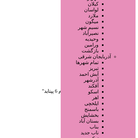
صفحه اصلی
کیلان
آگهی انبوه
لواسان
طراحی سایت
ملارد
صفحه اختصاصی
میگون
لیست سایتهای تبلیغاتی
نسیم شهر
نصیرآباد
وحیدیه
ورامین
بازگشت
آذربایجان شرقی
تمام شهر‌ها
تبریز
دسته‌بندی‌ها
آبش احمد
ثبت آگهی
آذرشهر
آقکند
خانه
/ محصولات برچسب خورده “سرم 6 پپتاید”
اسکو
اهر
ایلخچی
باسمنج
بخشایش
بستان آباد
بناب
ناب جدید