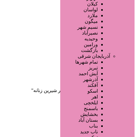
صفحه اصلی
کیلان
آگهی انبوه
لواسان
طراحی سایت
ملارد
صفحه اختصاصی
میگون
لیست سایتهای تبلیغاتی
نسیم شهر
نصیرآباد
وحیدیه
ورامین
بازگشت
آذربایجان شرقی
تمام شهر‌ها
تبریز
دسته‌بندی‌ها
آبش احمد
ثبت آگهی
آذرشهر
آقکند
خانه
/ محصولات برچسب خورده “عطر شیرین زنانه”
اسکو
اهر
ایلخچی
باسمنج
بخشایش
بستان آباد
بناب
ناب جدید