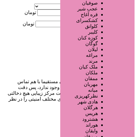
آگهی ویژه
صوفیان
موقعیت
عجب شیر
کمترین قیمت
تومان
قره آغاج
کشکسرای
بیشترین قیمت
تومان
کلوانق
کلیبر
جستجو
کوزه کنان
گوگان
لیلان
مراغه
مرند
ملک کیان
ملکان
ممقان
در سایت تبلیغاتی مرکز زیبایی کاربران مستقیما با هم تماس
مهربان
می‌گیرند و هیچ واسطه‌ای در این میان وجود ندارد، پس دقت
میانه
فرمایید که در خرید و فروشِ شما سایت مرکز زیبایی هیچ دخالتی
نظرکهریزی
نداشته و کاربران باید خودشان جنبه‌های مختلف امنیتی را در نظر
هادی شهر
بگیرند.
هرگلان
هریس
هشترود
هوراند
دسترسی سریع
وایقان
ورزقان