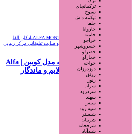
ترک
جستجو پیشرفته
ترکمانچای
تسوج
افزودن به علاقه‌مندی
477 بازدید
تیکمه داش
جلفا
خراسان رضوی
مشهد
خاروانا
خامنه
خراجو
خسروشهر
تماس بگیرید
خضرلو
خمارلو
ادو پرفیوم زنانه آلفا مونته مدل کویین | Alfa
خواجه
دوزدوزان
Monte Queen با رایحه ملایم و ماندگار
زرنق
زنوز
1 سال قبل
سراب
سردرود
محصولات آرایشی
سهند
سیس
جستجو پیشرفته
سیه رود
شبستر
×
شربیان
شرفخانه
شندآباد