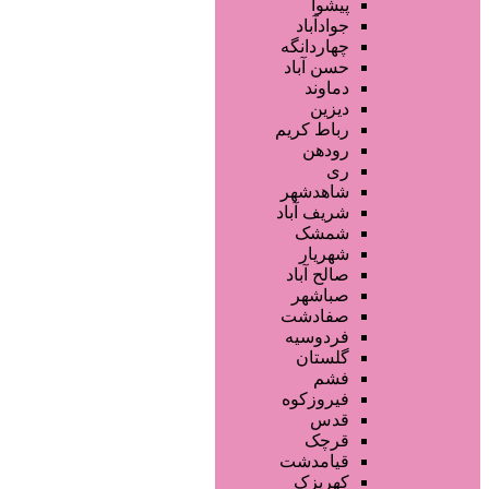
آموزش خدمات زیبایی
پیشوا
فروشگاه ها
جوادآباد
محصولات آرایشی
چهاردانگه
تجهیزات سالن زیبایی
حسن آباد
محصولات پوست
دماوند
محصولات مو
دیزین
سایر خدمات
رباط کریم
رودهن
ری
شاهدشهر
شریف آباد
شمشک
شهریار
صالح آباد
صباشهر
صفادشت
فردوسیه
گلستان
فشم
فیروزکوه
قدس
قرچک
قیامدشت
کهریزک