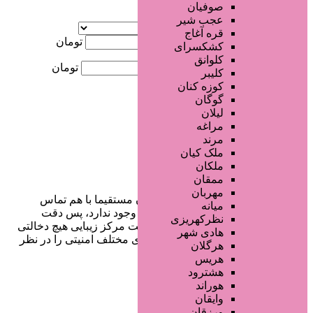
صوفیان
آگهی ویژه
عجب شیر
موقعیت
قره آغاج
کمترین قیمت
تومان
کشکسرای
کلوانق
بیشترین قیمت
تومان
کلیبر
کوزه کنان
جستجو
گوگان
لیلان
مراغه
مرند
ملک کیان
ملکان
ممقان
مهربان
در سایت تبلیغاتی مرکز زیبایی کاربران مستقیما با هم تماس
میانه
می‌گیرند و هیچ واسطه‌ای در این میان وجود ندارد، پس دقت
نظرکهریزی
فرمایید که در خرید و فروشِ شما سایت مرکز زیبایی هیچ دخالتی
هادی شهر
نداشته و کاربران باید خودشان جنبه‌های مختلف امنیتی را در نظر
هرگلان
بگیرند.
هریس
هشترود
هوراند
وایقان
دسترسی سریع
ورزقان