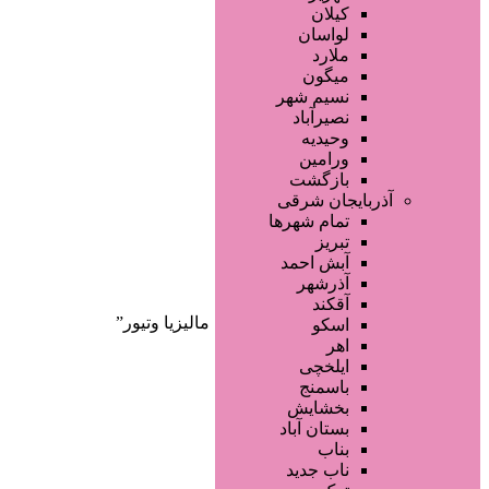
صفحه اصلی
کیلان
آگهی انبوه
لواسان
طراحی سایت
ملارد
صفحه اختصاصی
میگون
لیست سایتهای تبلیغاتی
نسیم شهر
نصیرآباد
وحیدیه
ورامین
بازگشت
آذربایجان شرقی
تمام شهر‌ها
تبریز
دسته‌بندی‌ها
آبش احمد
ثبت آگهی
آذرشهر
آقکند
خانه
/ محصولات برچسب خورده “فوم مالیزیا وتیور”
اسکو
اهر
ایلخچی
باسمنج
بخشایش
بستان آباد
بناب
ناب جدید