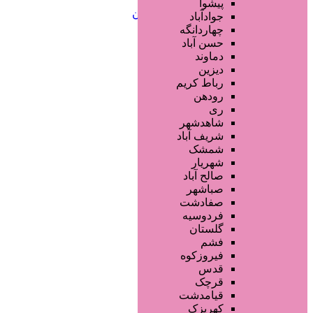
خدمات ابرو
پیشوا
خدمات تناسب اندام و زیبایی بدن
جوادآباد
خدمات پوست و زیبایی
چهاردانگه
خدمات ویژه و سیار
حسن آباد
خدمات ناخن
دماوند
خدمات مو
دیزین
سایر خدمات
رباط کریم
رودهن
ری
شاهدشهر
شریف آباد
شمشک
شهریار
صالح آباد
صباشهر
صفادشت
فردوسیه
گلستان
فشم
فیروزکوه
قدس
قرچک
قیامدشت
کهریزک