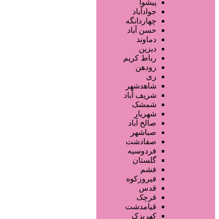
محصولات مو
پیشوا
خدمات دندانپزشکی
جوادآباد
ماساژ و اسپا
چهاردانگه
خدمات لیزر و رفع موهای زائد
حسن آباد
کلینیک های زیبایی پزشکی
دماوند
آرایش دائم
دیزین
سایر خدمات
رباط کریم
رودهن
ری
شاهدشهر
شریف آباد
شمشک
شهریار
صالح آباد
صباشهر
صفادشت
فردوسیه
گلستان
فشم
فیروزکوه
قدس
قرچک
قیامدشت
کهریزک