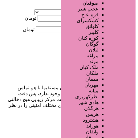
صوفیان
آگهی ویژه
عجب شیر
موقعیت
قره آغاج
کمترین قیمت
تومان
کشکسرای
کلوانق
بیشترین قیمت
تومان
کلیبر
کوزه کنان
جستجو
گوگان
لیلان
مراغه
مرند
ملک کیان
ملکان
ممقان
مهربان
در سایت تبلیغاتی مرکز زیبایی کاربران مستقیما با هم تماس
میانه
می‌گیرند و هیچ واسطه‌ای در این میان وجود ندارد، پس دقت
نظرکهریزی
فرمایید که در خرید و فروشِ شما سایت مرکز زیبایی هیچ دخالتی
هادی شهر
نداشته و کاربران باید خودشان جنبه‌های مختلف امنیتی را در نظر
هرگلان
بگیرند.
هریس
هشترود
هوراند
وایقان
دسترسی سریع
ورزقان