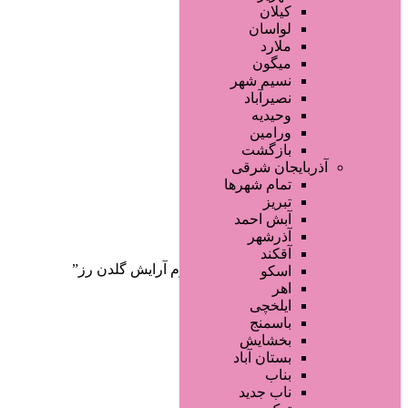
صفحه اصلی
کیلان
آگهی انبوه
لواسان
طراحی سایت
ملارد
صفحه اختصاصی
میگون
لیست سایتهای تبلیغاتی
نسیم شهر
نصیرآباد
وحیدیه
ورامین
بازگشت
آذربایجان شرقی
تمام شهر‌ها
تبریز
دسته‌بندی‌ها
آبش احمد
ثبت آگهی
آذرشهر
آقکند
خانه
/ محصولات برچسب خورده “لوازم آرایش گلدن رز”
اسکو
اهر
ایلخچی
باسمنج
بخشایش
بستان آباد
بناب
ناب جدید