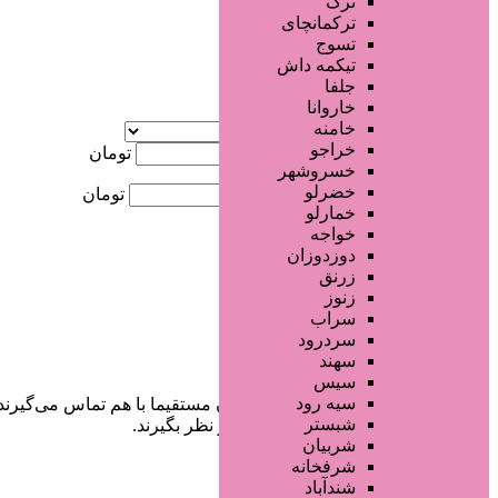
ترک
جستجو پیشرفته
ترکمانچای
تسوج
×
تیکمه داش
جلفا
خاروانا
آگهی ویژه
خامنه
موقعیت
خراجو
کمترین قیمت
تومان
خسروشهر
خضرلو
بیشترین قیمت
تومان
خمارلو
خواجه
جستجو
دوزدوزان
زرنق
زنوز
سراب
سردرود
سهند
سیس
سیه رود
در سایت تبلیغاتی مرکز زیبایی کاربران مستقیما با هم تماس می‌گیرند
شبستر
خودشان جنبه‌های مختلف امنیتی را در نظر بگیرند.
شربیان
شرفخانه
شندآباد