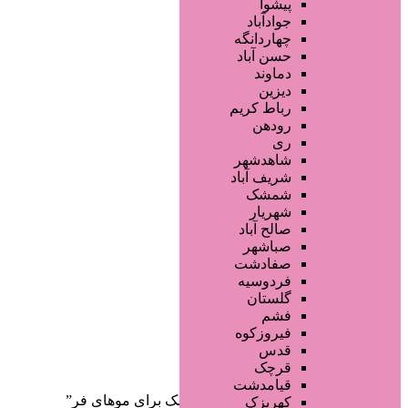
فروشگاه ها
پیشوا
محصولات آرایشی
جوادآباد
تجهیزات سالن زیبایی
چهاردانگه
محصولات پوست
حسن آباد
محصولات مو
دماوند
خدمات دندانپزشکی
دیزین
سایر خدمات
رباط کریم
رودهن
ری
شاهدشهر
شریف آباد
شمشک
شهریار
صالح آباد
صفحه اصلی
صباشهر
آگهی انبوه
صفادشت
طراحی سایت
فردوسیه
صفحه اختصاصی
گلستان
لیست سایتهای تبلیغاتی
فشم
فیروزکوه
دسته‌بندی‌ها
قدس
ثبت آگهی
قرچک
قیامدشت
خانه
/ محصولات برچسب خورده “ماسک برای موهای فر”
کهریزک