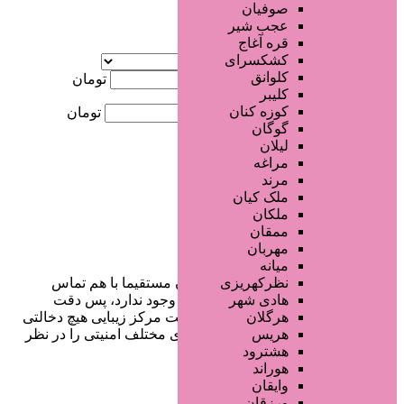
صوفیان
عجب شیر
قره آغاج
آگهی ویژه
کشکسرای
موقعیت
کلوانق
کمترین قیمت
تومان
کلیبر
کوزه کنان
بیشترین قیمت
تومان
گوگان
لیلان
جستجو
مراغه
مرند
ملک کیان
ملکان
ممقان
مهربان
میانه
در سایت تبلیغاتی مرکز زیبایی کاربران مستقیما با هم تماس
نظرکهریزی
می‌گیرند و هیچ واسطه‌ای در این میان وجود ندارد، پس دقت
هادی شهر
فرمایید که در خرید و فروشِ شما سایت مرکز زیبایی هیچ دخالتی
هرگلان
نداشته و کاربران باید خودشان جنبه‌های مختلف امنیتی را در نظر
هریس
بگیرند.
هشترود
هوراند
وایقان
ورزقان