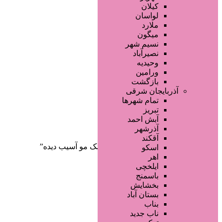
صفحه اصلی
کیلان
آگهی انبوه
لواسان
طراحی سایت
ملارد
صفحه اختصاصی
میگون
لیست سایتهای تبلیغاتی
نسیم شهر
نصیرآباد
وحیدیه
ورامین
بازگشت
آذربایجان شرقی
تمام شهر‌ها
تبریز
دسته‌بندی‌ها
آبش احمد
ثبت آگهی
آذرشهر
آقکند
خانه
/ محصولات برچسب خورده “ماسک مو آسیب دیده”
اسکو
اهر
ایلخچی
باسمنج
بخشایش
بستان آباد
بناب
ناب جدید