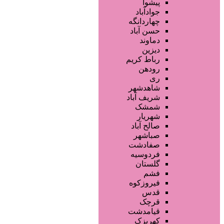
تجهیزات سالن زیبایی
پیشوا
محصولات پوست
جوادآباد
محصولات مو
چهاردانگه
خدمات دندانپزشکی
حسن آباد
ماساژ و اسپا
دماوند
خدمات لیزر و رفع موهای زائد
دیزین
سایر خدمات
رباط کریم
رودهن
ری
شاهدشهر
شریف آباد
شمشک
شهریار
صالح آباد
صباشهر
صفادشت
فردوسیه
گلستان
فشم
فیروزکوه
قدس
قرچک
قیامدشت
کهریزک