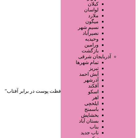
صفحه اصلی
کیلان
آگهی انبوه
لواسان
طراحی سایت
ملارد
صفحه اختصاصی
میگون
لیست سایتهای تبلیغاتی
نسیم شهر
نصیرآباد
وحیدیه
ورامین
بازگشت
آذربایجان شرقی
تمام شهر‌ها
تبریز
دسته‌بندی‌ها
آبش احمد
ثبت آگهی
آذرشهر
آقکند
خانه
/ محصولات برچسب خورده “محافظت پوست در برابر آفتاب”
اسکو
اهر
ایلخچی
باسمنج
بخشایش
بستان آباد
بناب
ناب جدید