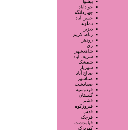
محصولات آرایشی
پیشوا
تجهیزات سالن زیبایی
جوادآباد
محصولات پوست
چهاردانگه
محصولات مو
حسن آباد
خدمات دندانپزشکی
دماوند
ماساژ و اسپا
دیزین
سایر خدمات
رباط کریم
رودهن
ری
شاهدشهر
شریف آباد
شمشک
شهریار
صالح آباد
صباشهر
صفادشت
فردوسیه
گلستان
فشم
فیروزکوه
قدس
قرچک
قیامدشت
کهریزک