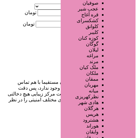
آگهی ویژه
صوفیان
موقعیت
عجب شیر
کمترین قیمت
تومان
قره آغاج
کشکسرای
بیشترین قیمت
تومان
کلوانق
کلیبر
جستجو
کوزه کنان
گوگان
لیلان
مراغه
مرند
ملک کیان
ملکان
ممقان
در سایت تبلیغاتی مرکز زیبایی کاربران مستقیما با هم تماس
مهربان
می‌گیرند و هیچ واسطه‌ای در این میان وجود ندارد، پس دقت
میانه
فرمایید که در خرید و فروشِ شما سایت مرکز زیبایی هیچ دخالتی
نظرکهریزی
نداشته و کاربران باید خودشان جنبه‌های مختلف امنیتی را در نظر
هادی شهر
بگیرند.
هرگلان
هریس
هشترود
هوراند
دسترسی سریع
وایقان
ورزقان