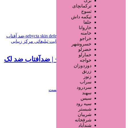
ترک
جستجو پیشرفته
ترکمانچای
تسوج
افزودن به علاقه‌مندی
495 بازدید
تیکمه داش
جلفا
خراسان رضوی
مشهد
خاروانا
خامنه
خراجو
خسروشهر
460,000 تومان
خضرلو
خمارلو
ضد آفتاب سبيكتا SPF50+ | ضدآفتاب ضد لک
خواجه
دوزدوزان
و ضد چروک
زرنق
زنوز
1 سال قبل
سراب
سردرود
محصولات آرایشی
محصولات پوست
سهند
سیس
جستجو پیشرفته
سیه رود
شبستر
×
شربیان
شرفخانه
شندآباد