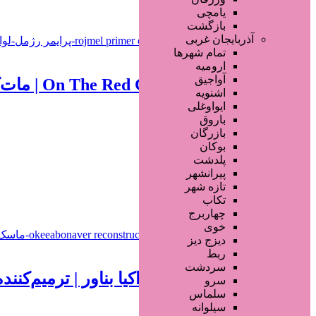
خراسان رضوی
مشهد
یامچی
بازگشت
آذربایجان غربی
تمام شهر‌ها
730,000 تومان
ارومیه
آواجیق
پرایمر رژمل مدل On The Red Carpet | مات‌کننده و کوچک‌کننده منافذ پوست
اشنویه
ایواوغلی
1 سال قبل
باروق
بازرگان
محصولات آرایشی
بوکان
پلدشت
پیرانشهر
افزودن به علاقه‌مندی
370 بازدید
تازه شهر
تکاب
خراسان رضوی
مشهد
چهاربرج
خوی
دیزج دیز
890,000 تومان
ربط
سردشت
ماسک مو بدون سولفات اکیا بناور | ترمیم‌کنند
سرو
سلماس
سیلوانه
1 سال قبل