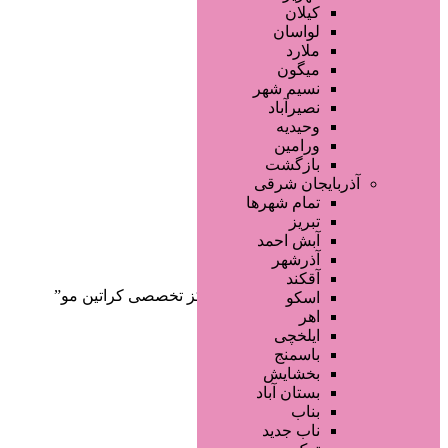
صفحه اصلی
کیلان
آگهی انبوه
لواسان
طراحی سایت
ملارد
صفحه اختصاصی
میگون
لیست سایتهای تبلیغاتی
نسیم شهر
نصیرآباد
وحیدیه
ورامین
بازگشت
آذربایجان شرقی
تمام شهر‌ها
تبریز
دسته‌بندی‌ها
آبش احمد
ثبت آگهی
آذرشهر
آقکند
خانه
/ محصولات برچسب خورده “مرکز تخصصی کراتین مو”
اسکو
اهر
ایلخچی
باسمنج
بخشایش
بستان آباد
بناب
ناب جدید