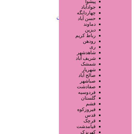
آرایش دائم
پیشوا
خدمات مژه
جوادآباد
خدمات ابرو
چهاردانگه
خدمات تناسب اندام و زیبایی بدن
حسن آباد
خدمات پوست و زیبایی
دماوند
خدمات ویژه و سیار
دیزین
سایر خدمات
رباط کریم
رودهن
ری
شاهدشهر
شریف آباد
شمشک
شهریار
صالح آباد
صباشهر
صفادشت
فردوسیه
گلستان
فشم
فیروزکوه
قدس
قرچک
قیامدشت
کهریزک