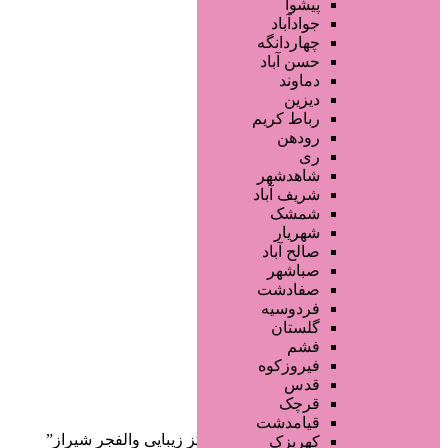
فروشگاه ها
پیشوا
محصولات آرایشی
جوادآباد
تجهیزات سالن زیبایی
چهاردانگه
محصولات پوست
حسن آباد
محصولات مو
دماوند
خدمات دندانپزشکی
دیزین
سایر خدمات
رباط کریم
رودهن
ری
شاهدشهر
شریف آباد
شمشک
شهریار
صالح آباد
صفحه اصلی
صباشهر
آگهی انبوه
صفادشت
طراحی سایت
فردوسیه
صفحه اختصاصی
گلستان
لیست سایتهای تبلیغاتی
فشم
فیروزکوه
دسته‌بندی‌ها
قدس
ثبت آگهی
قرچک
قیامدشت
خانه
/ محصولات برچسب خورده “مرکز زیبایی والفجر شیراز”
کهریزک