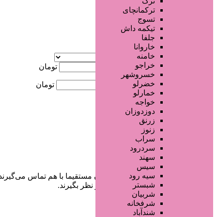
ترک
جستجو پیشرفته
ترکمانچای
تسوج
×
تیکمه داش
جلفا
خاروانا
آگهی ویژه
خامنه
موقعیت
خراجو
کمترین قیمت
تومان
خسروشهر
خضرلو
بیشترین قیمت
تومان
خمارلو
خواجه
جستجو
دوزدوزان
زرنق
زنوز
سراب
سردرود
سهند
سیس
سیه رود
در سایت تبلیغاتی مرکز زیبایی کاربران مستقیما با هم تماس می‌گیرند
شبستر
خودشان جنبه‌های مختلف امنیتی را در نظر بگیرند.
شربیان
شرفخانه
شندآباد