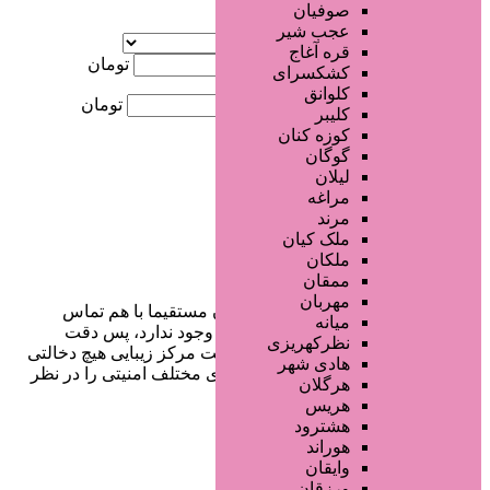
صوفیان
آگهی ویژه
عجب شیر
موقعیت
قره آغاج
کمترین قیمت
تومان
کشکسرای
کلوانق
بیشترین قیمت
تومان
کلیبر
کوزه کنان
جستجو
گوگان
لیلان
مراغه
مرند
ملک کیان
ملکان
ممقان
مهربان
در سایت تبلیغاتی مرکز زیبایی کاربران مستقیما با هم تماس
میانه
می‌گیرند و هیچ واسطه‌ای در این میان وجود ندارد، پس دقت
نظرکهریزی
فرمایید که در خرید و فروشِ شما سایت مرکز زیبایی هیچ دخالتی
هادی شهر
نداشته و کاربران باید خودشان جنبه‌های مختلف امنیتی را در نظر
هرگلان
بگیرند.
هریس
هشترود
هوراند
وایقان
دسترسی سریع
ورزقان