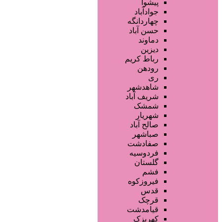
محصولات مو
پیشوا
خدمات دندانپزشکی
جوادآباد
ماساژ و اسپا
چهاردانگه
خدمات لیزر و رفع موهای زائد
حسن آباد
کلینیک های زیبایی پزشکی
دماوند
آرایش دائم
دیزین
سایر خدمات
رباط کریم
رودهن
ری
شاهدشهر
شریف آباد
شمشک
شهریار
صالح آباد
صباشهر
صفادشت
فردوسیه
گلستان
فشم
فیروزکوه
قدس
قرچک
قیامدشت
کهریزک