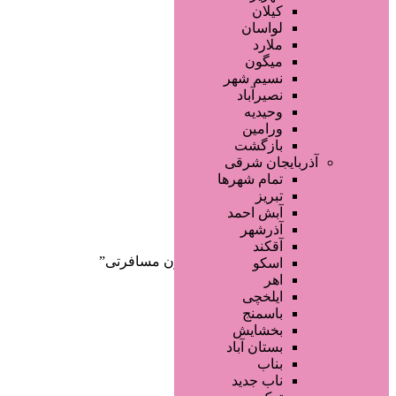
صفحه اصلی
کیلان
آگهی انبوه
لواسان
طراحی سایت
ملارد
صفحه اختصاصی
میگون
لیست سایتهای تبلیغاتی
نسیم شهر
نصیرآباد
وحیدیه
ورامین
بازگشت
آذربایجان شرقی
تمام شهر‌ها
تبریز
دسته‌بندی‌ها
آبش احمد
ثبت آگهی
آذرشهر
آقکند
خانه
/ محصولات برچسب خورده “موزن مسافرتی”
اسکو
اهر
ایلخچی
باسمنج
بخشایش
بستان آباد
بناب
ناب جدید