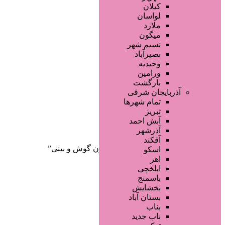
صفحه اصلی
کیلان
آگهی انبوه
لواسان
طراحی سایت
ملارد
صفحه اختصاصی
میگون
لیست سایتهای تبلیغاتی
نسیم شهر
نصیرآباد
وحیدیه
ورامین
بازگشت
آذربایجان شرقی
تمام شهر‌ها
تبریز
دسته‌بندی‌ها
آبش احمد
ثبت آگهی
آذرشهر
آقکند
خانه
/ محصولات برچسب خورده “موزن گوش و بینی”
اسکو
اهر
ایلخچی
باسمنج
بخشایش
بستان آباد
بناب
ناب جدید