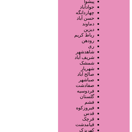
فروشگاه ها
پیشوا
تجهیزات سالن زیبایی
جوادآباد
محصولات پوست
چهاردانگه
محصولات مو
حسن آباد
محصولات آرایشی
دماوند
خدمات دندانپزشکی
دیزین
سایر خدمات
رباط کریم
رودهن
ری
شاهدشهر
شریف آباد
شمشک
شهریار
صالح آباد
صباشهر
صفادشت
فردوسیه
گلستان
فشم
فیروزکوه
قدس
قرچک
قیامدشت
کهریزک