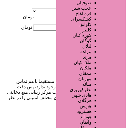
صوفیان
آگهی ویژه
عجب شیر
موقعیت
قره آغاج
کمترین قیمت
تومان
کشکسرای
کلوانق
بیشترین قیمت
تومان
کلیبر
کوزه کنان
جستجو
گوگان
لیلان
مراغه
مرند
ملک کیان
ملکان
ممقان
مهربان
در سایت تبلیغاتی مرکز زیبایی کاربران مستقیما با هم تماس
میانه
می‌گیرند و هیچ واسطه‌ای در این میان وجود ندارد، پس دقت
نظرکهریزی
فرمایید که در خرید و فروشِ شما سایت مرکز زیبایی هیچ دخالتی
هادی شهر
نداشته و کاربران باید خودشان جنبه‌های مختلف امنیتی را در نظر
هرگلان
بگیرند.
هریس
هشترود
هوراند
وایقان
دسترسی سریع
ورزقان