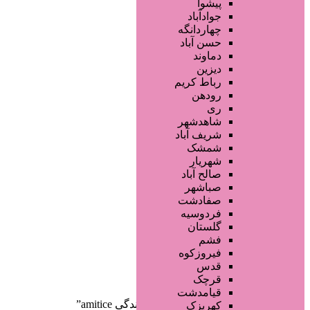
فروشگاه ها
پیشوا
محصولات مو
جوادآباد
محصولات آرایشی
چهاردانگه
تجهیزات سالن زیبایی
حسن آباد
محصولات پوست
دماوند
خدمات دندانپزشکی
دیزین
سایر خدمات
رباط کریم
رودهن
ری
شاهدشهر
شریف آباد
شمشک
شهریار
صالح آباد
صفحه اصلی
صباشهر
آگهی انبوه
صفادشت
طراحی سایت
فردوسیه
صفحه اختصاصی
گلستان
لیست سایتهای تبلیغاتی
فشم
فیروزکوه
دسته‌بندی‌ها
قدس
ثبت آگهی
قرچک
قیامدشت
خانه
/ محصولات برچسب خورده “نمایندگی amitice”
کهریزک