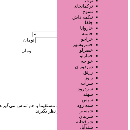
ترک
جستجو پیشرفته
ترکمانچای
تسوج
×
تیکمه داش
جلفا
خاروانا
آگهی ویژه
خامنه
موقعیت
خراجو
کمترین قیمت
تومان
خسروشهر
خضرلو
بیشترین قیمت
تومان
خمارلو
خواجه
جستجو
دوزدوزان
زرنق
زنوز
سراب
سردرود
سهند
سیس
سیه رود
در سایت تبلیغاتی مرکز زیبایی کاربران مستقیما با هم تماس می‌گیرند
شبستر
خودشان جنبه‌های مختلف امنیتی را در نظر بگیرند.
شربیان
شرفخانه
شندآباد