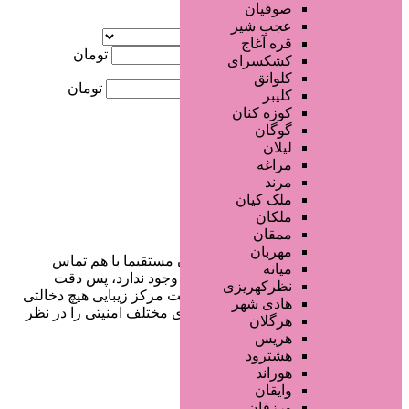
صوفیان
آگهی ویژه
عجب شیر
موقعیت
قره آغاج
کمترین قیمت
تومان
کشکسرای
کلوانق
بیشترین قیمت
تومان
کلیبر
کوزه کنان
جستجو
گوگان
لیلان
مراغه
مرند
ملک کیان
ملکان
ممقان
مهربان
در سایت تبلیغاتی مرکز زیبایی کاربران مستقیما با هم تماس
میانه
می‌گیرند و هیچ واسطه‌ای در این میان وجود ندارد، پس دقت
نظرکهریزی
فرمایید که در خرید و فروشِ شما سایت مرکز زیبایی هیچ دخالتی
هادی شهر
نداشته و کاربران باید خودشان جنبه‌های مختلف امنیتی را در نظر
هرگلان
بگیرند.
هریس
هشترود
هوراند
وایقان
دسترسی سریع
ورزقان