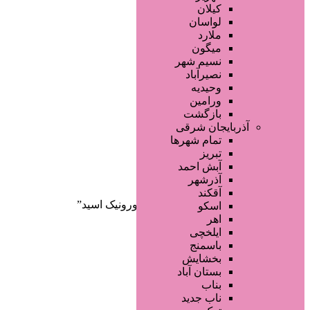
صفحه اصلی
کیلان
آگهی انبوه
لواسان
طراحی سایت
ملارد
صفحه اختصاصی
میگون
لیست سایتهای تبلیغاتی
نسیم شهر
نصیرآباد
وحیدیه
ورامین
بازگشت
آذربایجان شرقی
تمام شهر‌ها
تبریز
دسته‌بندی‌ها
آبش احمد
ثبت آگهی
آذرشهر
آقکند
خانه
/ محصولات برچسب خورده “هیالورونیک اسید”
اسکو
اهر
ایلخچی
باسمنج
بخشایش
بستان آباد
بناب
ناب جدید