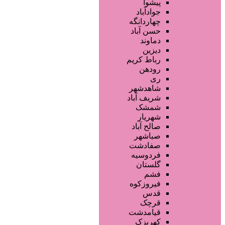
تجهیزات سالن زیبایی
پیشوا
محصولات پوست
جوادآباد
محصولات مو
چهاردانگه
خدمات دندانپزشکی
حسن آباد
ماساژ و اسپا
دماوند
خدمات لیزر و رفع موهای زائد
دیزین
سایر خدمات
رباط کریم
رودهن
ری
شاهدشهر
شریف آباد
شمشک
شهریار
صالح آباد
صباشهر
صفادشت
فردوسیه
گلستان
فشم
فیروزکوه
قدس
قرچک
قیامدشت
کهریزک